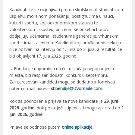
Kandidati će se ocjenjivati prema školskom ili studentskom
uspjehu, moralnom ponašanju, postignućima u nauci,
kulturi i sportu, socioekonomskom statusu te
volonterskom iskustvu, pri čemu se posebni bodovi
dodjeljuju učenicima i studentima generacije, vrhunskim
sportistima i talentima. Kandidati koji prođu predselekciju
biće pozvani na intervju od 1. juna do 3. jula, a rezultati će
biti objavljeni 17. jula 2026. godine
Iz Fondacije napominju da će, u slučaju nepopunjenih
mjesta, biti raspisan dodatni konkurs u septembru.
Zainteresovani kandidati mogu se dodatno informisati
putem e-mail adrese
stipendije@izvornade.com
.
Rok za podnošenje prijava za nove kandidate je
29. juni
2026. godine
, dok postojeći stipendisti mogu aplicirati do
1.
juni 2026. godine
.
Prijave se podnose putem
online aplikacije
.