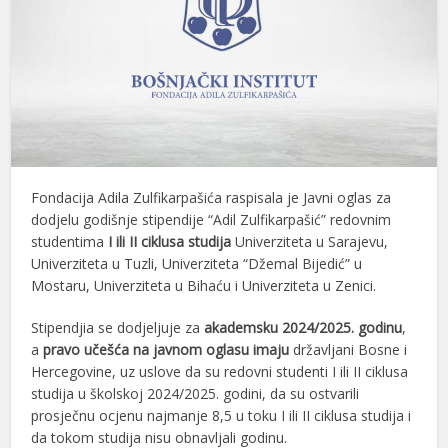
Fondacija Adila Zulfikarpašića raspisala je Javni oglas za
dodjelu godišnje stipendije “Adil Zulfikarpašić” redovnim
studentima
I ili II ciklusa studija
Univerziteta u Sarajevu,
Univerziteta u Tuzli, Univerziteta “Džemal Bijedić” u
Mostaru, Univerziteta u Bihaću i Univerziteta u Zenici.
Stipendjia se dodjeljuje za
akademsku 2024/2025. godinu
,
a
pravo učešća na javnom oglasu imaju
državljani Bosne i
Hercegovine, uz uslove da su redovni studenti I ili II ciklusa
studija u školskoj 2024/2025. godini, da su ostvarili
prosječnu ocjenu najmanje 8,5 u toku I ili II ciklusa studija i
da tokom studija nisu obnavljali godinu.