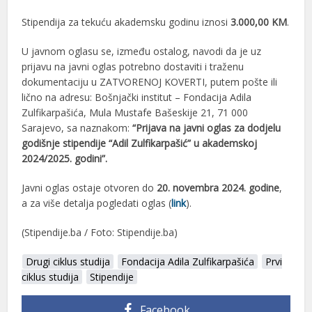
Stipendija za tekuću akademsku godinu iznosi
3.000,00
KM
.
U javnom oglasu se, između ostalog, navodi da je uz
prijavu na javni oglas potrebno dostaviti i traženu
dokumentaciju u ZATVORENOJ KOVERTI, putem pošte ili
lično na adresu: Bošnjački institut – Fondacija Adila
Zulfikarpašića, Mula Mustafe Bašeskije 21, 71 000
Sarajevo, sa naznakom:
“Prijava na javni oglas za dodjelu
godišnje stipendije “Adil Zulfikarpašić”
u akademskoj
2024/2025. godini”.
Javni oglas ostaje otvoren do
20. novembra 2024. godine
,
a za više detalja pogledati oglas (
link
).
(Stipendije.ba / Foto: Stipendije.ba)
Drugi ciklus studija
Fondacija Adila Zulfikarpašića
Prvi
ciklus studija
Stipendije
Facebook