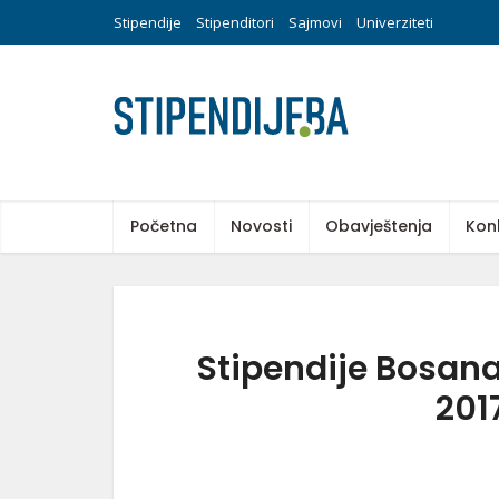
Stipendije
Stipenditori
Sajmovi
Univerziteti
Početna
Novosti
Obavještenja
Kon
Stipendije Bosan
201