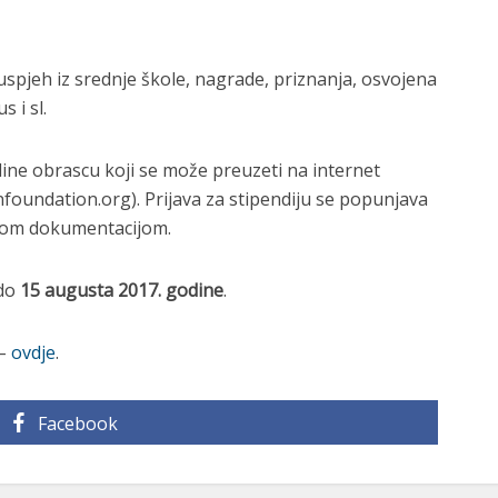
uspjeh iz srednje škole, nagrade, priznanja, osvojena
 i sl.
ine obrascu koji se može preuzeti na internet
foundation.org). Prijava za stipendiju se popunjava
nom dokumentacijom.
 do
15 augusta 2017. godine
.
 –
ovdje
.
Facebook