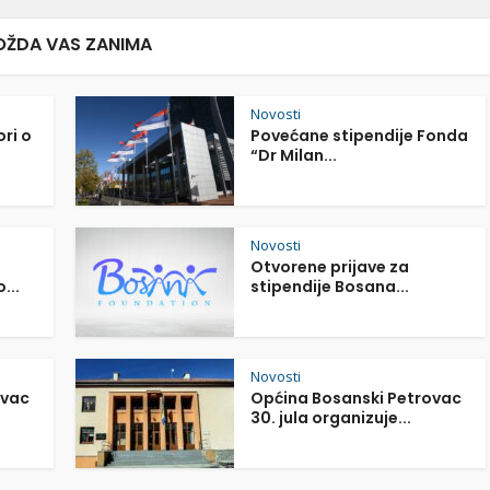
ŽDA VAS ZANIMA
Novosti
ori o
Povećane stipendije Fonda
“Dr Milan...
Novosti
Otvorene prijave za
...
stipendije Bosana...
Novosti
ovac
Općina Bosanski Petrovac
30. jula organizuje...