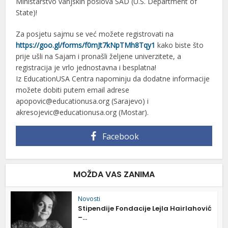
Ministarstvo vanjskih poslova SAD (U.S. Department of
State)!
Za posjetu sajmu se već možete registrovati na
https://goo.gl/forms/f0mJt7kNpTMh8Tqy1
kako biste što
prije ušli na Sajam i pronašli željene univerzitete, a
registracija je vrlo jednostavna i besplatna!
Iz EducationUSA Centra napominju da dodatne informacije
možete dobiti putem email adrese
apopovic@educationusa.org (Sarajevo) i
akresojevic@educationusa.org (Mostar).
Facebook
MOŽDA VAS ZANIMA
Novosti
Stipendije Fondacije Lejla Hairlahović
–...