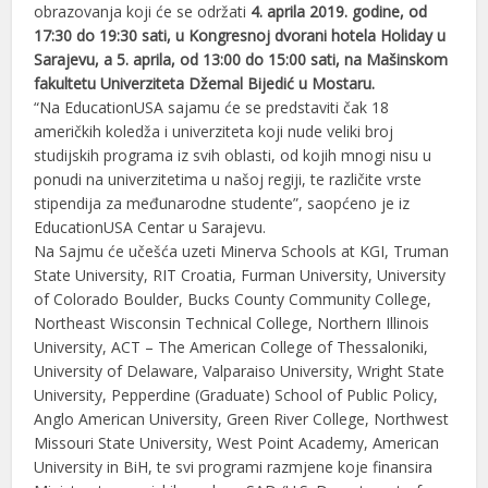
obrazovanja koji će se održati
4. aprila 2019. godine, od
17:30 do 19:30 sati, u Kongresnoj dvorani hotela Holiday u
Sarajevu, a 5. aprila, od 13:00 do 15:00 sati, na Mašinskom
fakultetu Univerziteta Džemal Bijedić u Mostaru.
“Na EducationUSA sajamu će se predstaviti čak 18
američkih koledža i univerziteta koji nude veliki broj
studijskih programa iz svih oblasti, od kojih mnogi nisu u
ponudi na univerzitetima u našoj regiji, te različite vrste
stipendija za međunarodne studente”, saopćeno je iz
EducationUSA Centar u Sarajevu.
Na Sajmu će učešća uzeti Minerva Schools at KGI, Truman
State University, RIT Croatia, Furman University, University
of Colorado Boulder, Bucks County Community College,
Northeast Wisconsin Technical College, Northern Illinois
University, ACT – The American College of Thessaloniki,
University of Delaware, Valparaiso University, Wright State
University, Pepperdine (Graduate) School of Public Policy,
Anglo American University, Green River College, Northwest
Missouri State University, West Point Academy, American
University in BiH, te svi programi razmjene koje finansira