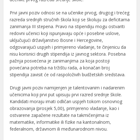
Prvi javni poziv odnosi se na učenike prvog, drugog i trećeg
razreda srednjih stručnih škola koji se školuju za deficitarna
zanimanja III stepena. Pravo na stipendiju mogu ostvariti
redovni učenici koji ispunjavaju opće i posebne uslove,
uključujući državljanstvo Bosne i Hercegovine,
odgovarajući uspjeh i primjereno vladanje, te činjenicu da
nisu korisnici drugih stipendija iz javnog sektora. Posebna
pažnja posvećena je zanimanjima za koja postoji
povećana potreba na tržištu rada, a konačan broj
stipendija zavisit će od raspoloživih budžetskih sredstava.
Drugi javni poziv namijenjen je talentovanim i nadarenim
učenicima koji prvi put upisuju prvi razred srednje škole.
Kandidati moraju imati odličan uspjeh tokom osnovnog
obrazovanja (prosjek 5,00), primjereno vladanje, kao i
ostvarene zapažene rezultate na takmičenjima iz
matematike, informatike ili fizike na kantonalnom,
federalnom, državnom ili međunarodnom nivou.