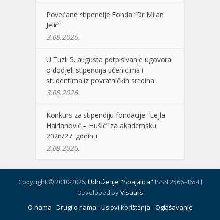
Povećane stipendije Fonda “Dr Milan
Jelić”
3.08.2026.
U Tuzli 5. augusta potpisivanje ugovora
o dodjeli stipendija učenicima i
studentima iz povratničkih sredina
3.08.2026.
Konkurs za stipendiju fondacije “Lejla
Hairlahović – Hušić” za akademsku
2026/27. godinu
2.08.2026.
Copyright © 2010-2026.
Udruženje "Spajalica"
ISSN 2566-4654 I
Developed by
Visualis
O nama
Drugi o nama
Uslovi korištenja
Oglašavanje