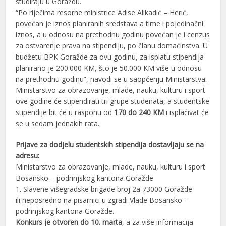
studiraju u Goraždu.
“Po riječima resorne ministrice Adise Alikadić – Herić,
povećan je iznos planiranih sredstava a time i pojedinačni
iznos, a u odnosu na prethodnu godinu povećan je i cenzus
za ostvarenje prava na stipendiju, po članu domaćinstva. U
budžetu BPK Goražde za ovu godinu, za isplatu stipendija
planirano je 200.000 KM, što je 50.000 KM više u odnosu
na prethodnu godinu”, navodi se u saopćenju Ministarstva.
Ministarstvo za obrazovanje, mlade, nauku, kulturu i sport
ove godine će stipendirati tri grupe studenata, a studentske
stipendije bit će u rasponu od
170 do 240 KM
i isplaćivat će
se u sedam jednakih rata.
Prijave za dodjelu studentskih stipendija dostavljaju se na
adresu:
Ministarstvo za obrazovanje, mlade, nauku, kulturu i sport
Bosansko – podrinjskog kantona Goražde
1. Slavene višegradske brigade broj 2a 73000 Goražde
ili neposredno na pisarnici u zgradi Vlade Bosansko –
podrinjskog kantona Goražde.
Konkurs je otvoren do 10. marta
, a za više informacija