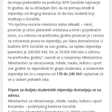
da imaju prebivalište na području BPK Goražde najmanje
tri godine, da su državljani BiH, da ne primaju kredit ili
stipendiju od drugog davaoca, te da nisu studenti koji
studiraju u Goraždu.
“Po riječima resorne ministrice Adise Alikadić – Herić,
povećan je iznos planiranih sredstava a time i pojedinačni
iznos, a u odnosu na prethodnu godinu povećan je i cenzus
za ostvarenje prava na stipendiju, po članu domaćinstva. U
budžetu BPK Goražde za ovu godinu, za isplatu stipendija
planirano je 200.000 KM, što je 50.000 KM više u odnosu
na prethodnu godinu”, navodi se u saopćenju Ministarstva.
Ministarstvo za obrazovanje, mlade, nauku, kulturu i sport
ove godine će stipendirati tri grupe studenata, a studentske
stipendije bit će u rasponu od
170 do 240 KM
i isplaćivat će
se u sedam jednakih rata.
Prijave za dodjelu studentskih stipendija dostavljaju se na
adresu:
Ministarstvo za obrazovanje, mlade, nauku, kulturu i sport
Bosansko – podrinjskog kantona Goražde
1. Slavene višegradske brigade broj 2a 73000 Goražde