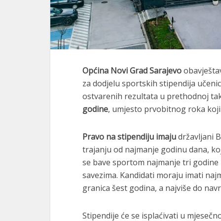
Općina Novi Grad Sarajevo
obavještav
za dodjelu sportskih stipendija učen
ostvarenih rezultata u prethodnoj t
godine
, umjesto prvobitnog roka koji
Pravo na stipendiju imaju
državljani B
trajanju od najmanje godinu dana, koji 
se bave sportom najmanje tri godine 
savezima. Kandidati moraju imati najm
granica šest godina, a najviše do nav
Stipendije će se isplaćivati u mjeseč