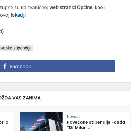
stupne su na zvaničnoj
web stranici Općine
, kao i
 ovoj
lokaciji
.
d
)
ortske stipendije
Facebook
ŽDA VAS ZANIMA
Novosti
ori o
Povećane stipendije Fonda
“Dr Milan...