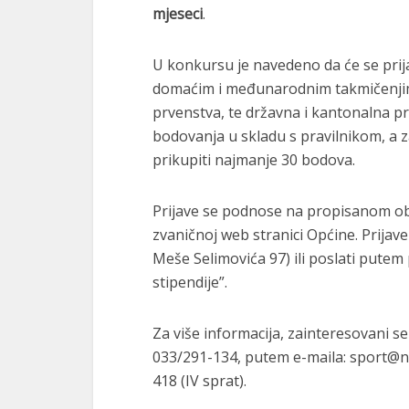
mjeseci
.
U konkursu je navedeno da će se prija
domaćim i međunarodnim takmičenjima,
prvenstva, te državna i kantonalna p
bodovanja u skladu s pravilnikom, a z
prikupiti najmanje 30 bodova.
Prijave se podnose na propisanom ob
zvaničnoj web stranici Općine. Prijav
Meše Selimovića 97) ili poslati putem
stipendije”.
Za više informacija, zainteresovani s
033/291-134, putem e-maila: sport@nov
418 (IV sprat).