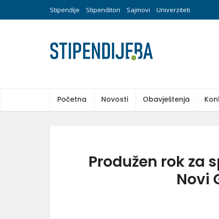
Stipendije
Stipenditori
Sajmovi
Univerziteti
Početna
Novosti
Obavještenja
Kon
Produžen rok za s
Novi 