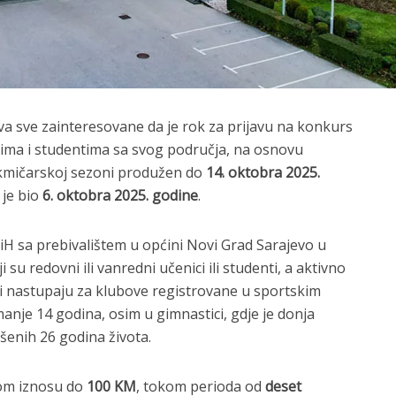
a sve zainteresovane da je rok za prijavu na konkurs
icima i studentima sa svog područja, na osnovu
akmičarskoj sezoni produžen do
14. oktobra 2025.
 je bio
6. oktobra 2025. godine
.
iH sa prebivalištem u općini Novi Grad Sarajevo u
su redovni ili vanredni učenici ili studenti, a aktivno
i nastupaju za klubove registrovane u sportskim
anje 14 godina, osim u gimnastici, gdje je donja
ršenih 26 godina života.
nom iznosu do
100 KM
, tokom perioda od
deset