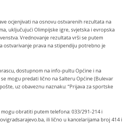
ve ocjenjivati na osnovu ostvarenih rezultata na
 uključujući Olimpijske igre, svjetska i evropska
rvenstva. Vrednovanje rezultata vrši se putem
a ostvarivanje prava na stipendiju potrebno je
rascu, dostupnom na info-pultu Općine i na
e se mogu predati lično na šalteru Općine (Bulevar
 pošte, uz obaveznu naznaku: “Prijava za sportske
e mogu obratiti putem telefona: 033/291-214 i
igradsarajevo.ba, ili lično u kancelarijama broj 414 i