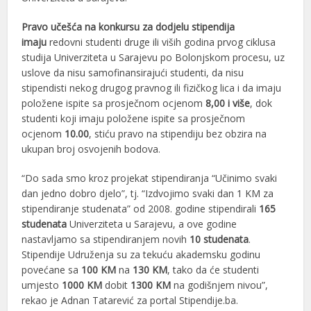
Pravo učešća na konkursu za dodjelu stipendija
imaju
redovni studenti druge ili viših godina prvog ciklusa
studija Univerziteta u Sarajevu po Bolonjskom procesu, uz
uslove da nisu samofinansirajući studenti, da nisu
stipendisti nekog drugog pravnog ili fizičkog lica i da imaju
položene ispite sa prosječnom ocjenom
8,00 i više
, dok
studenti koji imaju položene ispite sa prosječnom
ocjenom
10.00
, stiću pravo na stipendiju bez obzira na
ukupan broj osvojenih bodova.
“Do sada smo kroz projekat stipendiranja “Učinimo svaki
dan jedno dobro djelo”, tj. “Izdvojimo svaki dan 1 KM za
stipendiranje studenata” od 2008. godine stipendirali
165
studenata
Univerziteta u Sarajevu, a ove godine
nastavljamo sa stipendiranjem novih
10 studenata
.
Stipendije Udruženja su za tekuću akademsku godinu
povećane sa
100 KM
na
130 KM
, tako da će studenti
umjesto
1000 KM
dobit
1300 KM
na godišnjem nivou”,
rekao je Adnan Tatarević za portal Stipendije.ba.