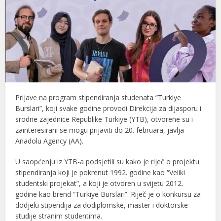
Prijave na program stipendiranja studenata ”Turkiye
Burslari”, koji svake godine provodi Direkcija za dijasporu i
srodne zajednice Republike Turkiye (YTB), otvorene su i
zainteresirani se mogu prijaviti do 20. februara, javlja
Anadolu Agency (AA).
U saopćenju iz YTB-a podsjetili su kako je riječ o projektu
stipendiranja koji je pokrenut 1992. godine kao “Veliki
studentski projekat”, a koji je otvoren u svijetu 2012.
godine kao brend “Turkiye Burslari”. Riječ je o konkursu za
dodjelu stipendija za dodiplomske, master i doktorske
studije stranim studentima.