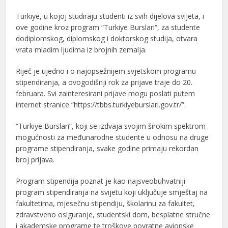
Turkiye, u kojoj studiraju studenti iz svih dijelova svijeta, i
ove godine kroz program “Turkiye Burslari“, za studente
dodiplomskog, diplomskog i doktorskog studija, otvara
vrata mladim ljudima iz brojnih zemalja.
Riječ je ujedno i o najopsežnijem svjetskom programu
stipendiranja, a ovogodišnji rok za prijave traje do 20.
februara. Svi zainteresirani prijave mogu poslati putem
internet stranice “https://tbbs.turkiyeburslari.gov.tr/”.
“Turkiye Burslari”, koji se izdvaja svojim širokim spektrom
mogućnosti za međunarodne studente u odnosu na druge
programe stipendiranja, svake godine primaju rekordan
broj prijava.
Program stipendija poznat je kao najsveobuhvatniji
program stipendiranja na svijetu koji uključuje smještaj na
fakultetima, mjesečnu stipendiju, školarinu za fakultet,
zdravstveno osiguranje, studentski dom, besplatne stručne
i akademske programe te troškove povratne avionske