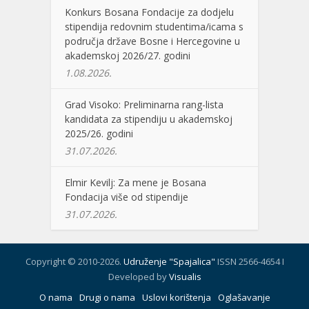
Konkurs Bosana Fondacije za dodjelu
stipendija redovnim studentima/icama s
područja države Bosne i Hercegovine u
akademskoj 2026/27. godini
1.08.2026.
Grad Visoko: Preliminarna rang-lista
kandidata za stipendiju u akademskoj
2025/26. godini
31.07.2026.
Elmir Kevilj: Za mene je Bosana
Fondacija više od stipendije
31.07.2026.
Copyright © 2010-2026.
Udruženje "Spajalica"
ISSN 2566-4654 I
Developed by
Visualis
O nama
Drugi o nama
Uslovi korištenja
Oglašavanje