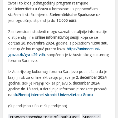
život i to kroz
jednogodišnji program
razmjene
na
Univerzitetu u Grazu
u kombinaciji s pripravničkim
stažem ili stažiranjem u
Steiermärkische Sparkasse
uz
jednogodišnju stipendiju do
12.000 eura
.
Zainteresirani studenti mogu saznati detaljnije informacije
o stipendiji i na
online informativnoj sesiji
, koja će se
održati
26. novembra 2024.
godine, s početkom
13:00 sati.
Pristup će biti moguć putem linka:
https://unimeet.uni-
graz.at/b/gra-c29-vdh
, saopćeno je iz Austrijskog kulturnog
foruma Sarajevo.
Iz Austrijskog kulturnog foruma Sarajevo podsjećaju da je
krajnji rok za online aktivaciju prijave je
2. decembar 2024.
godine
, dok je krajnji rok za prijavu
5. decembar 2024.
godine do 13 sati,
a
detaljnije informacije možete pronaći
na
službenoj internet stranici Univerziteta u Gracu
.
(Stipendije.ba / Foto: Stipendije.ba)
Program stipendija "Best of South-East"
Stipendije