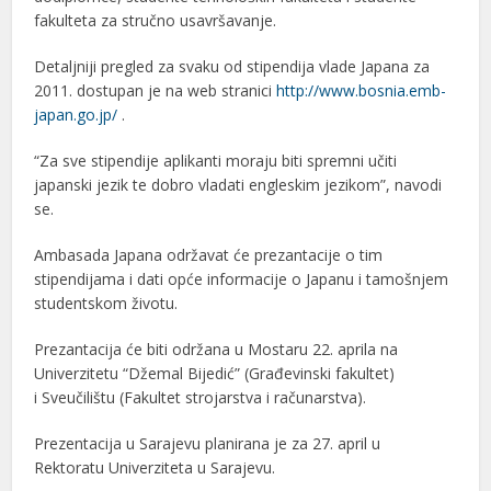
fakulteta za stručno usavršavanje.
Detaljniji pregled za svaku od stipendija vlade Japana za
2011. dostupan je na web stranici
http://www.bosnia.emb-
japan.go.jp/
.
“Za sve stipendije aplikanti moraju biti spremni učiti
japanski jezik te dobro vladati engleskim jezikom”, navodi
se.
Ambasada Japana održavat će prezantacije o tim
stipendijama i dati opće informacije o Japanu i tamošnjem
studentskom životu.
Prezantacija će biti održana u Mostaru 22. aprila na
Univerzitetu “Džemal Bijedić” (Građevinski fakultet)
i Sveučilištu (Fakultet strojarstva i računarstva).
Prezentacija u Sarajevu planirana je za 27. april u
Rektoratu Univerziteta u Sarajevu.