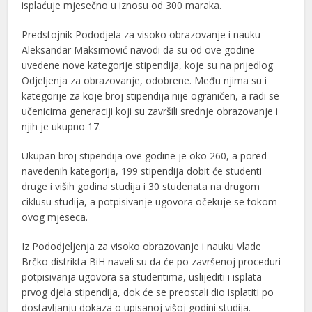
isplaćuje mjesečno u iznosu od 300 maraka.
Predstojnik Pododjela za visoko obrazovanje i nauku
Aleksandar Maksimović navodi da su od ove godine
uvedene nove kategorije stipendija, koje su na prijedlog
Odjeljenja za obrazovanje, odobrene. Među njima su i
kategorije za koje broj stipendija nije ograničen, a radi se
učenicima generaciji koji su završili srednje obrazovanje i
njih je ukupno 17.
Ukupan broj stipendija ove godine je oko 260, a pored
navedenih kategorija, 199 stipendija dobit će studenti
druge i viših godina studija i 30 studenata na drugom
ciklusu studija, a potpisivanje ugovora očekuje se tokom
ovog mjeseca.
Iz Pododjeljenja za visoko obrazovanje i nauku Vlade
Brčko distrikta BiH naveli su da će po završenoj proceduri
potpisivanja ugovora sa studentima, uslijediti i isplata
prvog djela stipendija, dok će se preostali dio isplatiti po
dostavljanju dokaza o upisanoj višoj godini studija.