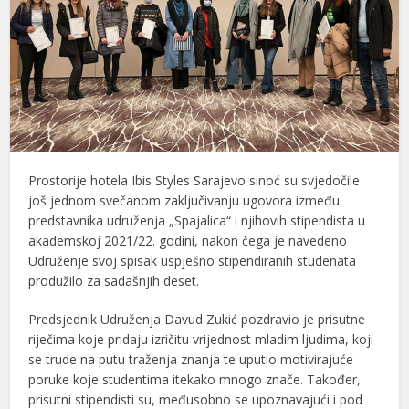
Prostorije hotela Ibis Styles Sarajevo sinoć su svjedočile
još jednom svečanom zaključivanju ugovora između
predstavnika udruženja „Spajalica“ i njihovih stipendista u
akademskoj 2021/22. godini, nakon čega je navedeno
Udruženje svoj spisak uspješno stipendiranih studenata
produžilo za sadašnjih deset.
Predsjednik Udruženja Davud Zukić pozdravio je prisutne
riječima koje pridaju izričitu vrijednost mladim ljudima, koji
se trude na putu traženja znanja te uputio motivirajuće
poruke koje studentima itekako mnogo znače. Također,
prisutni stipendisti su, međusobno se upoznavajući i pod