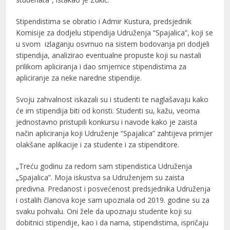
Stipendistima se obratio i Admir Kustura, predsjednik
Komisije za dodjelu stipendija Udruženja “Spajalica”, koji se
u svom izlaganju osvrnuo na sistem bodovanja pri dodjeli
stipendija, analizirao eventualne propuste koji su nastali
prilikom apliciranja i dao smjernice stipendistima za
apliciranje za neke naredne stipendije.
Svoju zahvalnost iskazali su i studenti te naglašavaju kako
će im stipendija biti od koristi. Studenti su, kažu, veoma
jednostavno pristupili konkursu i navode kako je zaista
način apliciranja koji Udruženje “Spajalica” zahtijeva primjer
olakšane aplikacije i za studente i za stipenditore.
„Treću godinu za redom sam stipendistica Udruženja
„Spajalica”. Moja iskustva sa Udruženjem su zaista
predivna. Predanost i posvećenost predsjednika Udruženja
i ostalih članova koje sam upoznala od 2019. godine su za
svaku pohvalu. Oni žele da upoznaju studente koji su
dobitnici stipendije, kao i da nama, stipendistima, ispričaju