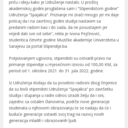
priču i ideju kako je Udruženje nastalo. U prošloj
akademskoj godini proglašena sam i “Stipendistom godine”
Udruženja “Spajalica”. Priznanje mi znači mnogo jer mi daje
poticaj da i na završnoj godini studija nastavim sa
predanim radom kao i do sada, da ne posustajem jer
vrijedi dati sve od sebe“, rekla je Ivona Pejčinović,
studentica četvrte godine Muzičke akademije Univerziteta u
Sarajevu za portal Stipendije.ba.
Potpisivanjem ugovora, stipendisti su ostvarili pravo na
primanje stipendije u mjesečnom iznosu od 100,00 KM, za
period od 1. oktobra 2021. do 31. jula 2022. godine.
Iz Udruženja dodaju da su posebno radosni zbog činjenice
da su bivši stipendisti Udruženja “Spajalica” po završetku
studija i stupanja u radni odnos izrazili želju da i oni,
zajedno sa ostalim članovima, podrže nove generacije
studenata u njihovom obrazovanju te se nadaju da će i
buduće generacije ostaviti svoj trag na razvoj novih
generacija mladih i obrazovanih ljudi.