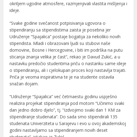
okriljem ugodne atmosfere, razmjenjivali vlastita mišljenja i
ideje.
“Svake godine svečanost potpisivanja ugovora o
stipendiranju sa stipendistima zaista je posebna jer
Udruženje “Spajalica” postaje bogatija za nekoliko novih
stipendista. Mladi i obrazovani ljudi su stubovi naše
domovine, Bosne i Hercegovine, i biti im podrška na putu
sticanja znanja velika je čast”, rekao je Davud Zukić, a u
nastavku predočio studentima priču o nastanku same ideje
o stipendiranju, ali i cjelokupan proces koji nastavlja trajati.
Priča je veoma inspirativna te je na studente ostavila
snažan dojam.
“Udruženje “Spajalica” već četrnaestu godinu uspješno
realizira projekat stipendiranja pod motom “Učinimo svaki
dan jedno dobro djelo”, tj. “Izdvojimo svaki dan 1 KM za
stipendiranje studenata”. Do sada smo stipendirali 135
studenata Univerziteta u Sarajevu i evo u ovoj akademskoj
godini nastavljamo sa stipendiranjem novih deset
studenata”, istakao je Zukić.