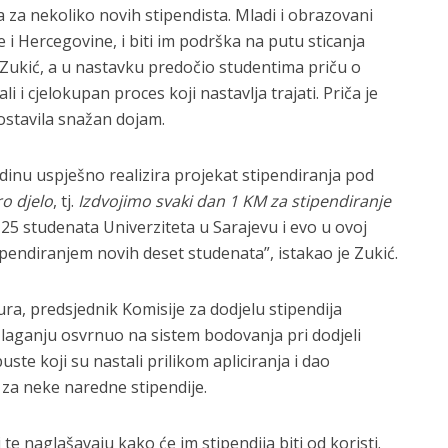
 za nekoliko novih stipendista. Mladi i obrazovani
 i Hercegovine, i biti im podrška na putu sticanja
d Zukić, a u nastavku predočio studentima priču o
i i cjelokupan proces koji nastavlja trajati. Priča je
ostavila snažan dojam.
dinu uspješno realizira projekat stipendiranja pod
o djelo
, tj.
Izdvojimo svaki dan 1 KM za stipendiranje
125 studenata Univerziteta u Sarajevu i evo u ovoj
pendiranjem novih deset studenata”, istakao je Zukić.
ura, predsjednik Komisije za dodjelu stipendija
zlaganju osvrnuo na sistem bodovanja pri dodjeli
ste koji su nastali prilikom apliciranja i dao
e za neke naredne stipendije.
 te naglašavaju kako će im stipendija biti od koristi.