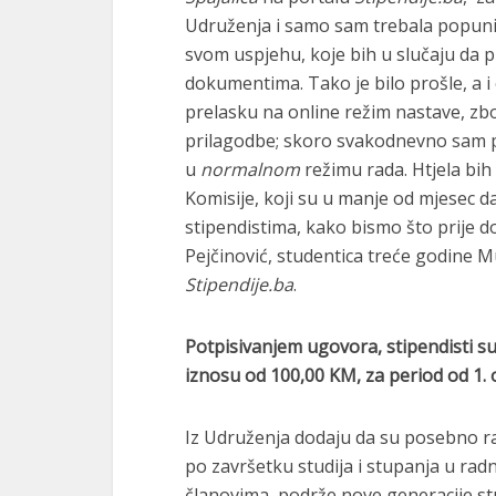
Udruženja i samo sam trebala popunit
svom uspjehu, koje bih u slučaju da 
dokumentima. Tako je bilo prošle, a i 
prelasku na online režim nastave, zb
prilagodbe; skoro svakodnevno sam pri
u
normalnom
režimu rada. Htjela bih
Komisije, koji su u manje od mjesec d
stipendistima, kako bismo što prije do
Pejčinović, studentica treće godine M
Stipendije.ba
.
Potpisivanjem ugovora, stipendisti s
iznosu od 100,00 KM, za period od 1. 
Iz Udruženja dodaju da su posebno rad
po završetku studija i stupanja u radni
članovima, podrže nove generacije st