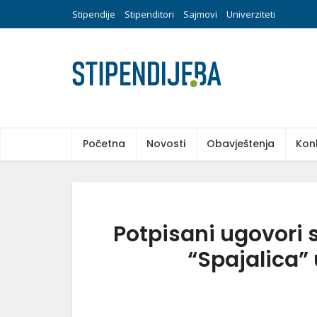
Stipendije
Stipenditori
Sajmovi
Univerziteti
Početna
Novosti
Obavještenja
Kon
Potpisani ugovori 
“Spajalica” 