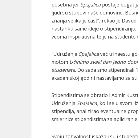
posebna jer
Spajalica
postaje bogatija
ljudi su stubovi naše domovine, Bosne
znanja velika je čast”, rekao je Davu
nastanku same ideje o stipendiranju, al
veoma inspirativna te je na studente 
“Udruženje
Spajalica
već trinaestu go
motom
Učinimo svaki dan jedno dobr
studenata
. Do sada smo stipendirali 
akademskoj godini nastavljamo sa sti
Stipendistima se obratio i Admir Kust
Udruženja
Spajalica,
koji se u svom i
stipendija, analizirao eventualne propu
smjernice stipendistima za apliciranj
Svoju zahvalnost iskazali su i studenti