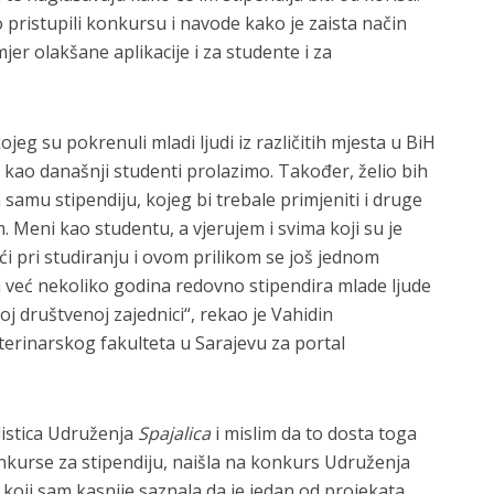
pristupili konkursu i navode kako je zaista način
jer olakšane aplikacije i za studente i za
kojeg su pokrenuli mladi ljudi iz različitih mjesta u BiH
i, kao današnji studenti prolazimo. Također, želio bih
a samu stipendiju, kojeg bi trebale primjeniti i druge
m. Meni kao studentu, a vjerujem i svima koji su je
ći pri studiranju i ovom prilikom se još jednom
a već nekoliko godina redovno stipendira mlade ljude
loj društvenoj zajednici“, rekao je Vahidin
erinarskog fakulteta u Sarajevu za portal
istica Udruženja
Spajalica
i mislim da to dosta toga
nkurse za stipendiju, naišla na konkurs Udruženja
 koji sam kasnije saznala da je jedan od projekata