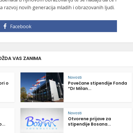
a razvoj novih generacija mladih i obrazovanih ljudi.
Facebook
ŽDA VAS ZANIMA
Novosti
ori o
Povećane stipendije Fonda
“Dr Milan...
Novosti
Otvorene prijave za
...
stipendije Bosana...