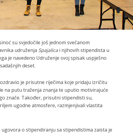
sinoć su svjedočile još jednom svečanom
tavnika udruženja
Spajalica
i njihovih stipendista u
ega je navedeno Udruženje svoj spisak uspješno
sadašnjih deset.
dravio je prisutne riječima koje pridaju izričitu
ude na putu traženja znanja te uputio motivirajuće
 znače. Također, prisutni stipendisti su,
ljem ugodne atmosfere, razmjenjivali vlastita
ugovora o stipendiranju sa stipendistima zaista je