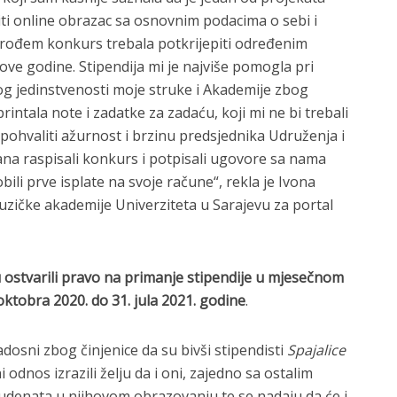
i online obrazac sa osnovnim podacima o sebi i
prođem konkurs trebala potkrijepiti određenim
ove godine. Stipendija mi je najviše pomogla pri
og jedinstvenosti moje struke i Akademije zbog
ntala note i zadatke za zadaću, koji mi ne bi trebali
 pohvaliti ažurnost i brzinu predsjednika Udruženja i
ana raspisali konkurs i potpisali ugovore sa nama
bili prve isplate na svoje račune“, rekla je Ivona
uzičke akademije Univerziteta u Sarajevu za portal
u ostvarili pravo na primanje stipendije u mjesečnom
oktobra 2020. do 31. jula 2021. godine
.
osni zbog činjenice da su bivši stipendisti
Spajalice
 odnos izrazili želju da i oni, zajedno sa ostalim
udenata u njihovom obrazovanju te se nadaju da će i