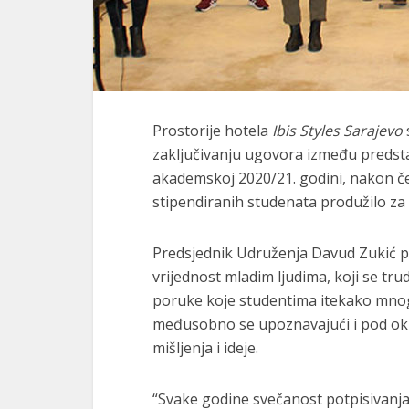
Prostorije hotela
Ibis Styles Sarajevo
zaključivanju ugovora između preds
akademskoj 2020/21. godini, nakon č
stipendiranih studenata produžilo za 
Predsjednik Udruženja Davud Zukić poz
vrijednost mladim ljudima, koji se tr
poruke koje studentima itekako mnogo
međusobno se upoznavajući i pod okri
mišljenja i ideje.
“Svake godine svečanost potpisivanja 