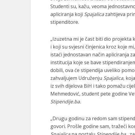
Studenti su, kažu, veoma jednostavno 
apliciranja koji
Spajalica
zahtijeva prim
stipenditore.
„Izuzetna mi je čast biti dio projekta 
i koji su svjesni činjenica kroz koje m
istaći jednostavan način apliciranja z
institucija koje se bave stipendiranje
dobili, ova će stipendija uveliko pomo
zahvaljujem Udruženju
Spajalica
, koj
iz svih dijelova BiH i tako pomažu cije
Mehmedović, student pete godine Vet
Stipendije.ba.
„Drugu godinu za redom sam stipend
govori. Prošle godine sam, tražeći ko
Spajalica
na portalu
Stipendije.ba
, za