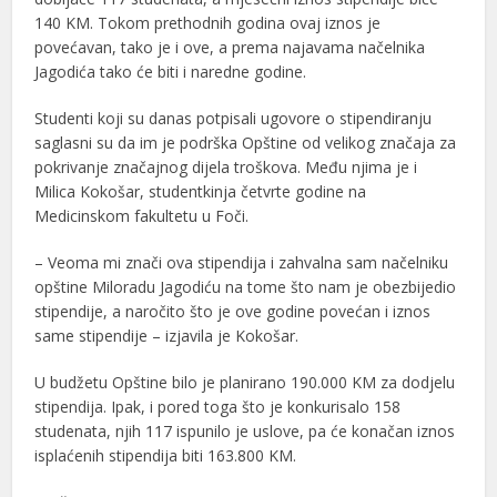
140 KM. Tokom prethodnih godina ovaj iznos je
povećavan, tako je i ove, a prema najavama načelnika
Jagodića tako će biti i naredne godine.
Studenti koji su danas potpisali ugovore o stipendiranju
saglasni su da im je podrška Opštine od velikog značaja za
pokrivanje značajnog dijela troškova. Među njima je i
Milica Kokošar, studentkinja četvrte godine na
Medicinskom fakultetu u Foči.
– Veoma mi znači ova stipendija i zahvalna sam načelniku
opštine Miloradu Jagodiću na tome što nam je obezbijedio
stipendije, a naročito što je ove godine povećan i iznos
same stipendije – izjavila je Kokošar.
U budžetu Opštine bilo je planirano 190.000 KM za dodjelu
stipendija. Ipak, i pored toga što je konkurisalo 158
studenata, njih 117 ispunilo je uslove, pa će konačan iznos
isplaćenih stipendija biti 163.800 KM.