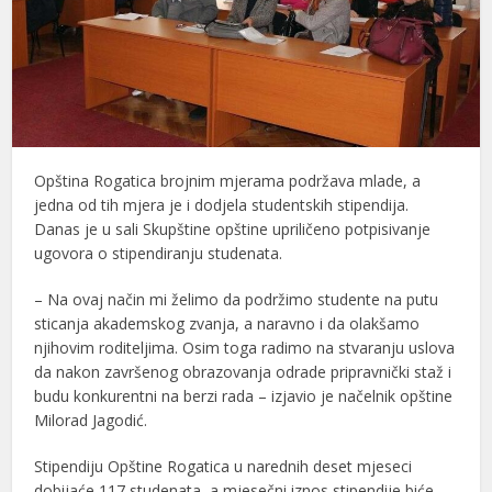
Opština Rogatica brojnim mjerama podržava mlade, a
jedna od tih mjera je i dodjela studentskih stipendija.
Danas je u sali Skupštine opštine upriličeno potpisivanje
ugovora o stipendiranju studenata.
– Na ovaj način mi želimo da podržimo studente na putu
sticanja akademskog zvanja, a naravno i da olakšamo
njihovim roditeljima. Osim toga radimo na stvaranju uslova
da nakon završenog obrazovanja odrade pripravnički staž i
budu konkurentni na berzi rada – izjavio je načelnik opštine
Milorad Jagodić.
Stipendiju Opštine Rogatica u narednih deset mjeseci
dobijaće 117 studenata, a mjesečni iznos stipendije biće