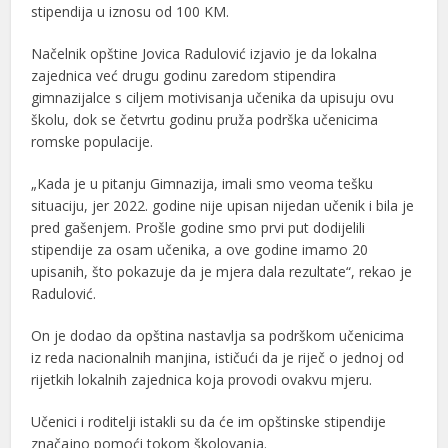
stipendija u iznosu od 100 KM.
Načelnik opštine
Jovica Radulović
izjavio je da lokalna
zajednica već drugu godinu zaredom stipendira
gimnazijalce s ciljem motivisanja učenika da upisuju ovu
školu, dok se četvrtu godinu pruža podrška učenicima
romske populacije.
„Kada je u pitanju Gimnazija, imali smo veoma tešku
situaciju, jer 2022. godine nije upisan nijedan učenik i bila je
pred gašenjem. Prošle godine smo prvi put dodijelili
stipendije za osam učenika, a ove godine imamo 20
upisanih, što pokazuje da je mjera dala rezultate“, rekao je
Radulović.
On je dodao da opština nastavlja sa podrškom učenicima
iz reda nacionalnih manjina, ističući da je riječ o jednoj od
rijetkih lokalnih zajednica koja provodi ovakvu mjeru.
Učenici i roditelji istakli su da će im opštinske stipendije
značajno pomoći tokom školovanja.