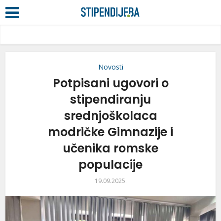
Novosti
Potpisani ugovori o
stipendiranju
srednjoškolaca
modričke Gimnazije i
učenika romske
populacije
19.09.2025.