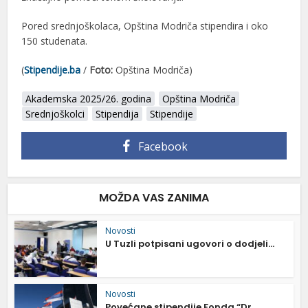
Pored srednjoškolaca, Opština Modriča stipendira i oko
150 studenata.
(
Stipendije.ba
/
Foto:
Opština Modriča)
Akademska 2025/26. godina
Opština Modriča
Srednjoškolci
Stipendija
Stipendije
Facebook
MOŽDA VAS ZANIMA
Novosti
U Tuzli potpisani ugovori o dodjeli...
Novosti
Povećane stipendije Fonda “Dr