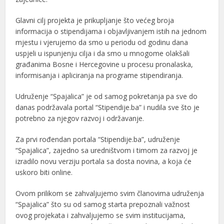
Glavni cilj projekta je prikupljanje što većeg broja
informacija o stipendijama i objavljivanjem istih na jednom
mjestu i vjerujemo da smo u periodu od godinu dana
uspjeli u ispunjenju cilja i da smo u mnogome olakšali
građanima Bosne i Hercegovine u procesu pronalaska,
informisanja i apliciranja na programe stipendiranja.
Udruženje “Spajalica” je od samog pokretanja pa sve do
danas podržavala portal “Stipendije.ba” i nudila sve što je
potrebno za njegov razvoj i održavanje.
Za prvi rođendan portala “Stipendije.ba”, udruženje
“Spajalica”, zajedno sa uredništvom i timom za razvoj je
izradilo novu verziju portala sa dosta novina, a koja će
uskoro biti online.
Ovom prilikom se zahvaljujemo svim članovima udruženja
“Spajalica” što su od samog starta prepoznali važnost
ovog projekata i zahvaljujemo se svim institucijama,