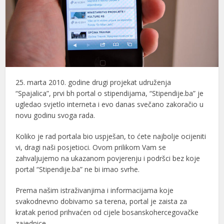
25. marta 2010. godine drugi projekat udruženja
“Spajalica”, prvi bh portal o stipendijama, “Stipendije.ba” je
ugledao svjetlo interneta i evo danas svečano zakoračio u
novu godinu svoga rada.
Koliko je rad portala bio uspješan, to ćete najbolje ocijeniti
vi, dragi naši posjetioci. Ovom prilikom Vam se
zahvaljujemo na ukazanom povjerenju i podršci bez koje
portal “Stipendije.ba” ne bi imao svrhe.
Prema našim istraživanjima i informacijama koje
svakodnevno dobivamo sa terena, portal je zaista za
kratak period prihvaćen od cijele bosanskohercegovačke
zajednice.