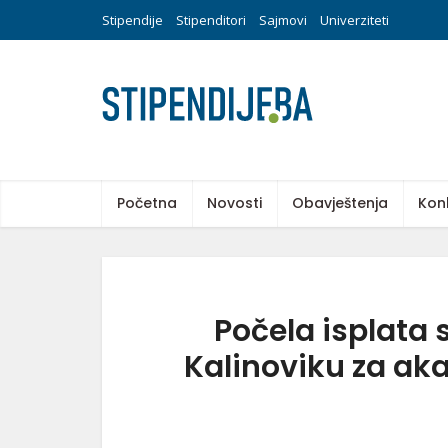
Stipendije
Stipenditori
Sajmovi
Univerziteti
Početna
Novosti
Obavještenja
Kon
Počela isplata 
Kalinoviku za a