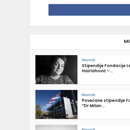
MO
Novosti
Stipendije Fondacije L
Hairlahović –...
Novosti
Povećane stipendije 
“Dr Milan...
Novosti