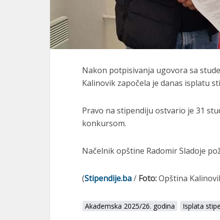
Nakon potpisivanja ugovora sa stud
Kalinovik
započela je danas isplatu st
Pravo na stipendiju ostvario je 31 st
konkursom.
Načelnik opštine
Radomir Sladoje
pož
(
Stipendije.ba
/
Foto:
Opština Kalinovi
Akademska 2025/26. godina
Isplata stip