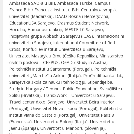
Ambasada SAD-a u BiH, Ambasada Turske, Campus
France BiH / Francuski institut u BiH, Centralno-evropski
univerzitet (Mađarska), DAAD Bosna i Hercegovina,
EducationUSA Sarajevo, Erasmus Student Network,
Hocu.ba, Humanost u akciji, IAESTE LC Sarajevo,
Inicijativna grupa Alpbach u Sarajevu (IGAS), Internacionalni
univerzitet u Sarajevu, International Committee of Red
Cross, Konfučijev institut Univerziteta u Sarajevu,
Univerzitet Masaryk u Brnu (Češka Republika), Ministarstvo
civilnih poslova – CEEPUS, OeAD / Study in Austria,
Politehnički institut u Santaremu (Portugal), Politehnički
univerzitet „Marche” u Ankoni (Italija), ProCredit banka d.d.,
Sarajevska škola za nauku i tehnologiju, Stipendije.ba,
Study in Hungary / Tempus Public Foundation, Sveučilište u
Splitu (Hrvatska), Trans2Work – Univerzitet u Sarajevu,
Travel centar d.o.o. Sarajevo, Univerzitet Beira Interior
(Portugal), Univerzitet Nova Lisboa (Portugal), Politehnički
institut Viana do Castelo (Portugal), Univerzitet Pariz 8
(Francuska), Univerzitet u Bolonji (Italija), Univerzitet u
Jaenu (Španija), Univerzitet u Mariboru (Slovenija),