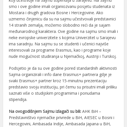
koji učestvuje na Sajmu stipendija u Sarajevu. Na Sajmu
smo i ove godine imali organiozvanu posjetu studenata iz
Mostara i drugih gradova Bosne i Hercegovine. Ako
uzmemo činjenicu da su na sajmu učestvovali predstavnici
14 stranih zemalja, možemo slobodno reći da je sajam
međunarodnog karaktera. Ove godine na sajmu smo imali i
neke evropske univerzitete s kojima Univerzitet u Sarajevu
ima saradnju. Na sajmu su se studenti i učenici najviše
interesovali za programe Erasmus, kao i programe koje
nude mogućnost studiranja u Njemačkoj, Austriji i Turskoj.
Podsjetio je da su ove godine
pored standardnih aktivnosti
Sajma organizirali i info dane Erasmus+ partnera gdje je
svaki Erasmus+ partner kroz 15-minutnu prezentaciju
predstavio svoju instituciju, pri čemu su prisutni imali priliku
saznati više o studijskim programima i ponudama
stipendija.
Na ovogodišnjem Sajmu izlagači su bili:
AHK BiH –
Predstavništvo njemačke privrede u BiH, AIESEC u Bosni i
Hercegovini, Ambasada Indije, Ambasada Japana u BiH,