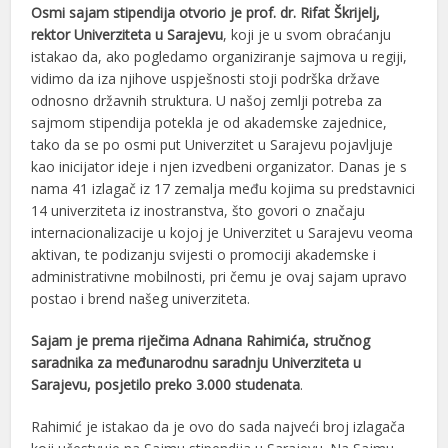
Osmi sajam stipendija otvorio je
prof. dr. Rifat Škrijelj,
rektor Univerziteta u Sarajevu
, koji je u svom obraćanju
istakao da, ako pogledamo organiziranje sajmova u regiji,
vidimo da iza njihove uspješnosti stoji podrška države
odnosno državnih struktura. U našoj zemlji potreba za
sajmom stipendija potekla je od akademske zajednice,
tako da se po osmi put Univerzitet u Sarajevu pojavljuje
kao inicijator ideje i njen izvedbeni organizator. Danas je s
nama 41 izlagač iz 17 zemalja među kojima su predstavnici
14 univerziteta iz inostranstva, što govori o značaju
internacionalizacije u kojoj je Univerzitet u Sarajevu veoma
aktivan, te podizanju svijesti o promociji akademske i
administrativne mobilnosti, pri čemu je ovaj sajam upravo
postao i brend našeg univerziteta.
Sajam je prema riječima Adnana Rahimića, stručnog
saradnika za međunarodnu saradnju Univerziteta u
Sarajevu, posjetilo preko 3.000 studenata
.
Rahimić je istakao da je ovo do sada najveći broj izlagača