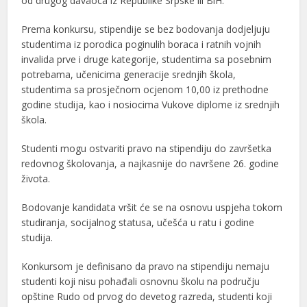
od drugog davaoca iz Republike Srpske ili BiH.
Prema konkursu, stipendije se bez bodovanja dodjeljuju
studentima iz porodica poginulih boraca i ratnih vojnih
invalida prve i druge kategorije, studentima sa posebnim
potrebama, učenicima generacije srednjih škola,
studentima sa prosječnom ocjenom 10,00 iz prethodne
godine studija, kao i nosiocima Vukove diplome iz srednjih
škola.
Studenti mogu ostvariti pravo na stipendiju do završetka
redovnog školovanja, a najkasnije do navršene 26. godine
života.
Bodovanje kandidata vršit će se na osnovu uspjeha tokom
studiranja, socijalnog statusa, učešća u ratu i godine
studija.
Konkursom je definisano da pravo na stipendiju nemaju
studenti koji nisu pohađali osnovnu školu na području
opštine Rudo od prvog do devetog razreda, studenti koji