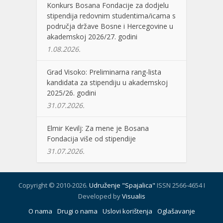
Konkurs Bosana Fondacije za dodjelu
stipendija redovnim studentima/icama s
područja države Bosne i Hercegovine u
akademskoj 2026/27. godini
1.08.2026.
Grad Visoko: Preliminarna rang-lista
kandidata za stipendiju u akademskoj
2025/26. godini
31.07.2026.
Elmir Kevilj: Za mene je Bosana
Fondacija više od stipendije
31.07.2026.
Copyright © 2010-2026.
Udruženje "Spajalica"
ISSN 2566-4654 I
Developed by
Visualis
O nama
Drugi o nama
Uslovi korištenja
Oglašavanje