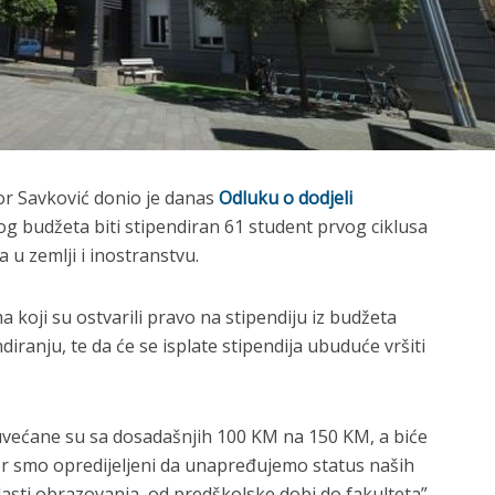
or Savković donio je danas
Odluku o dodjeli
kog budžeta biti stipendiran 61 student prvog ciklusa
u zemlji i inostranstvu.
a koji su ostvarili pravo na stipendiju iz budžeta
diranju, te da će se isplate stipendija ubuduće vršiti
uvećane su sa dosadašnjih 100 KM na 150 KM, a biće
jer smo opredijeljeni da unapređujemo status naših
lasti obrazovanja, od predškolske dobi do fakulteta”,