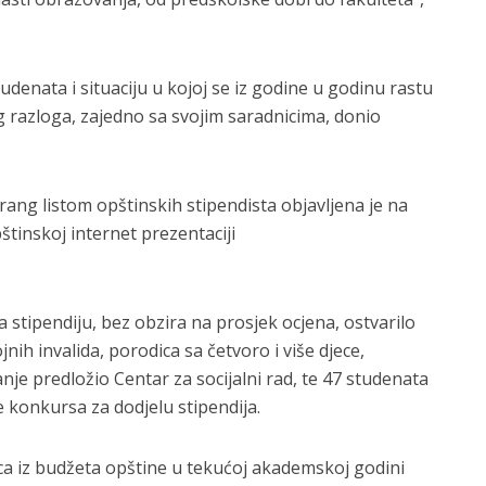
denata i situaciju u kojoj se iz godine u godinu rastu
og razloga, zajedno sa svojim saradnicima, donio
ang listom opštinskih stipendista objavljena je na
pštinskoj internet prezentaciji
stipendiju, bez obzira na prosjek ocjena, ostvarilo
jnih invalida, porodica sa četvoro i više djece,
anje predložio Centar za socijalni rad, te 47 studenata
e konkursa za dodjelu stipendija.
a iz budžeta opštine u tekućoj akademskoj godini