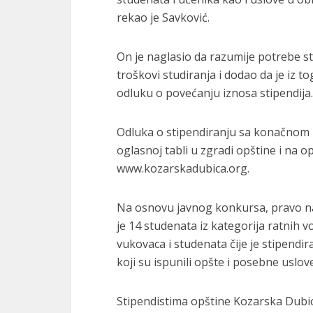
rekao je Savković.
On je naglasio da razumije potrebe stu
troškovi studiranja i dodao da je iz t
odluku o povećanju iznosa stipendija.
Odluka o stipendiranju sa konačnom r
oglasnoj tabli u zgradi opštine i na o
www.kozarskadubica.org.
Na osnovu javnog konkursa, pravo na 
je 14 studenata iz kategorija ratnih vo
vukovaca i studenata čije je stipendir
koji su ispunili opšte i posebne uslov
Stipendistima opštine Kozarska Dubic