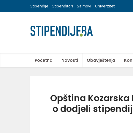
Stipendije
Stipenditori
Sajmovi
Univerziteti
Početna
Novosti
Obavještenja
Kon
Opština Kozarska 
o dodjeli stipend