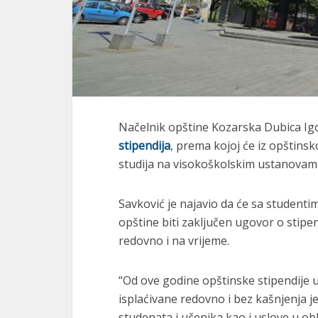
Načelnik opštine Kozarska Dubica Ig
stipendija
, prema kojoj će iz opštins
studija na visokoškolskim ustanovama 
Savković je najavio da će sa studentim
opštine biti zaključen ugovor o stipen
redovno i na vrijeme.
“Od ove godine opštinske stipendije 
isplaćivane redovno i bez kašnjenja 
studenata i učenika kao i uslove u ob