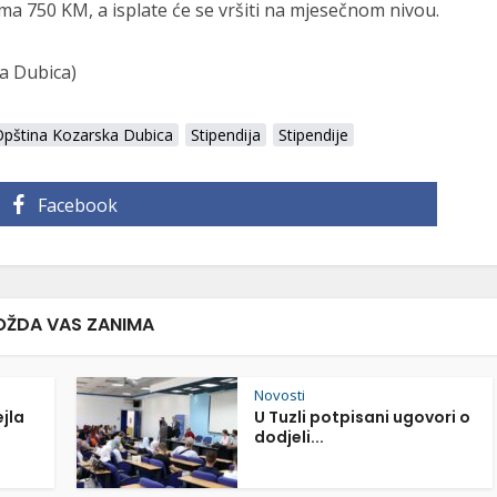
ma 750 KM, a isplate će se vršiti na mjesečnom nivou.
a Dubica)
Opština Kozarska Dubica
Stipendija
Stipendije
Facebook
ŽDA VAS ZANIMA
Novosti
ejla
U Tuzli potpisani ugovori o
dodjeli...