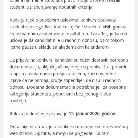
ocjena najmanje 8,00, dok pravo mogu ostvariti i ostali
studenti uz ispunjavanje dodatnih kriterija.
Kada je riječ o posebnim uslovima, konkurs obuhvata
studente prve godine, kao i uspješne studente viših godina
sa ostvarenim akademskim rezultatima. Također, jedan od
uslova je da kandidat nije u radnom odnosu, osim tokom
ljetne pauze u skladu sa akademskim kalendarom.
Uz prijavu na konkurs, kandidati su dužni dostaviti potrebnu
dokumentaciju, uključujući uvjerenje o prebivalištu, potvrdu
o upisu i ostvarenom prosjeku ocjena, kao i ovjerene
izjave da ne primaju druge stipendije i da nisu u radnom
odnosu. Dodatna dokumentacija potrebna je i za posebne
kategorije studenata, poput onih bez jednog ili oba
roditelja.
Rok za podnošenje prijava je
15. januar 2026. godine.
Detaljnije informacije o konkursu dostupne su na zvaničnoj
web stranici Opštine, a mogu se pogledati i putem