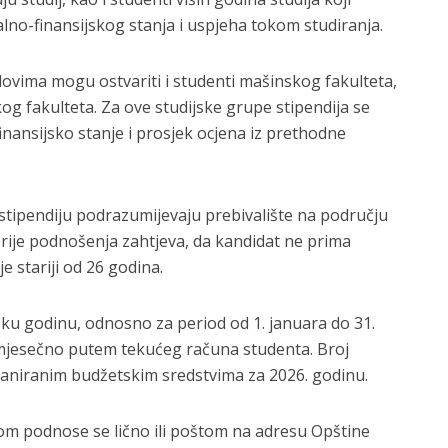
lno-finansijskog stanja i uspjeha tokom studiranja.
ovima mogu ostvariti i studenti mašinskog fakulteta,
og fakulteta. Za ove studijske grupe stipendija se
inansijsko stanje i prosjek ocjena iz prethodne
 stipendiju podrazumijevaju prebivalište na području
rije podnošenja zahtjeva, da kandidat ne prima
e stariji od 26 godina.
lsku godinu, odnosno za period od 1. januara do 31.
 mjesečno putem tekućeg računa studenta. Broj
planiranim budžetskim sredstvima za 2026. godinu.
m podnose se lično ili poštom na adresu Opštine