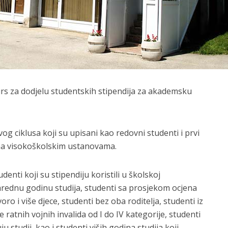
urs za dodjelu studentskih stipendija za akademsku
g ciklusa koji su upisani kao redovni studenti i prvi
na visokoškolskim ustanovama.
enti koji su stipendiju koristili u školskoj
arednu godinu studija, studenti sa prosjekom ocjena
voro i više djece, studenti bez oba roditelja, studenti iz
 ratnih vojnih invalida od I do IV kategorije, studenti
u studij, kao i studenti viših godina studija koji