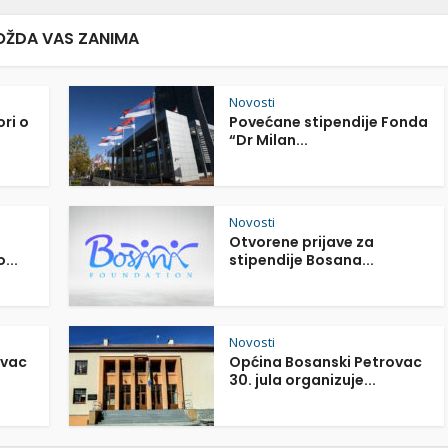
ŽDA VAS ZANIMA
Novosti
ori o
Povećane stipendije Fonda
“Dr Milan...
Novosti
Otvorene prijave za
...
stipendije Bosana...
Novosti
ovac
Općina Bosanski Petrovac
30. jula organizuje...