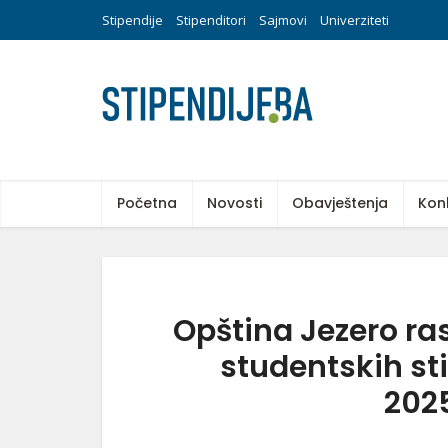
Stipendije
Stipenditori
Sajmovi
Univerziteti
Početna
Novosti
Obavještenja
Kon
Opština Jezero ra
studentskih s
202