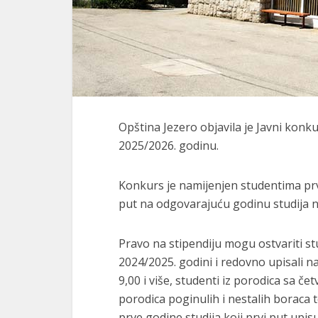
Opština Jezero objavila je Javni konk
2025/2026. godinu.
Konkurs je namijenjen studentima prvo
put na odgovarajuću godinu studija 
Pravo na stipendiju mogu ostvariti stud
2024/2025. godini i redovno upisali n
9,00 i više, studenti iz porodica sa čet
porodica poginulih i nestalih boraca te
prve godine studija koji prvi put upisuj