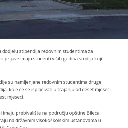
a dodjelu stipendija redovnim studentima za
prijave imaju studenti viših godina studija koji
dije su namijenjene redovnim studentima druge,
ija, koje će se isplaćivati u trajanju od deset mjeseci,
est mjeseci.
i imaju prebivalište na području opštine Bileća,
diraju na državnim visokoškolskim ustanovama u
 ili Crnoj Gori.