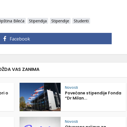
pština Bileća
Stipendija
Stipendije
Studenti
Facebook
ŽDA VAS ZANIMA
Novosti
ori o
Povećane stipendije Fonda
“Dr Milan...
Novosti