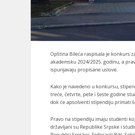
Opština Bileća raspisala je konkurs z
akademsku 2024/2025. godinu, a pravo 
ispunjavaju propisane uslove.
Kako je navedeno u konkursu, stipen
treće, četvrte, pete i šeste godine stud
dok će apsolventi stipendiju primati š
Pravo na stipendiju imaju studenti koj
državljani su Republike Srpske i stu
Republici Srpskoj, Federaciji BiH, Srbiji