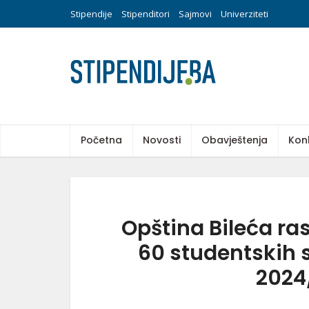
Stipendije
Stipenditori
Sajmovi
Univerziteti
Početna
Novosti
Obavještenja
Kon
Opština Bileća ra
60 studentskih 
2024