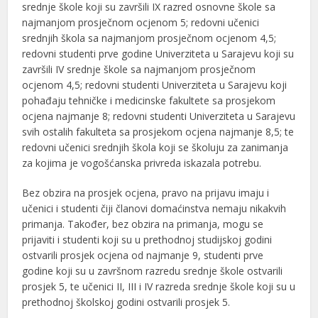
srednje škole koji su završili IX razred osnovne škole sa
najmanjom prosječnom ocjenom 5; redovni učenici
srednjih škola sa najmanjom prosječnom ocjenom 4,5;
redovni studenti prve godine Univerziteta u Sarajevu koji su
završili IV srednje škole sa najmanjom prosječnom
ocjenom 4,5; redovni studenti Univerziteta u Sarajevu koji
pohađaju tehničke i medicinske fakultete sa prosjekom
ocjena najmanje 8; redovni studenti Univerziteta u Sarajevu
svih ostalih fakulteta sa prosjekom ocjena najmanje 8,5; te
redovni učenici srednjih škola koji se školuju za zanimanja
za kojima je vogošćanska privreda iskazala potrebu.
Bez obzira na prosjek ocjena, pravo na prijavu imaju i
učenici i studenti čiji članovi domaćinstva nemaju nikakvih
primanja. Također, bez obzira na primanja, mogu se
prijaviti i studenti koji su u prethodnoj studijskoj godini
ostvarili prosjek ocjena od najmanje 9, studenti prve
godine koji su u završnom razredu srednje škole ostvarili
prosjek 5, te učenici II, III i IV razreda srednje škole koji su u
prethodnoj školskoj godini ostvarili prosjek 5.