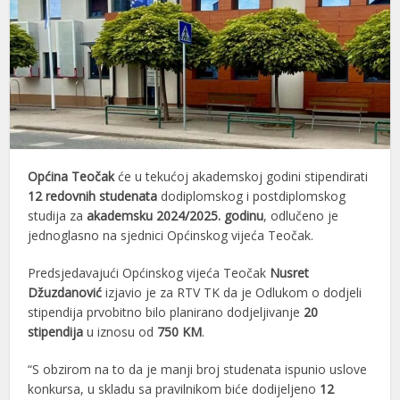
Općina Teočak
će u tekućoj akademskoj godini stipendirati
12 redovnih studenata
dodiplomskog i postdiplomskog
studija za
akademsku 2024/2025. godinu
, odlučeno je
jednoglasno na sjednici Općinskog vijeća Teočak.
Predsjedavajući Općinskog vijeća Teočak
Nusret
Džuzdanović
izjavio je za RTV TK da je Odlukom o dodjeli
stipendija prvobitno bilo planirano dodjeljivanje
20
stipendija
u iznosu od
750 KM
.
“S obzirom na to da je manji broj studenata ispunio uslove
konkursa, u skladu sa pravilnikom biće dodijeljeno
12