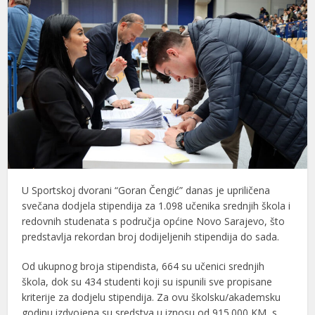
U Sportskoj dvorani “Goran Čengić” danas je upriličena
svečana dodjela stipendija za 1.098 učenika srednjih škola i
redovnih studenata s područja općine Novo Sarajevo, što
predstavlja rekordan broj dodijeljenih stipendija do sada.
Od ukupnog broja stipendista, 664 su učenici srednjih
škola, dok su 434 studenti koji su ispunili sve propisane
kriterije za dodjelu stipendija. Za ovu školsku/akademsku
godinu izdvojena su sredstva u iznosu od 915.000 KM, s