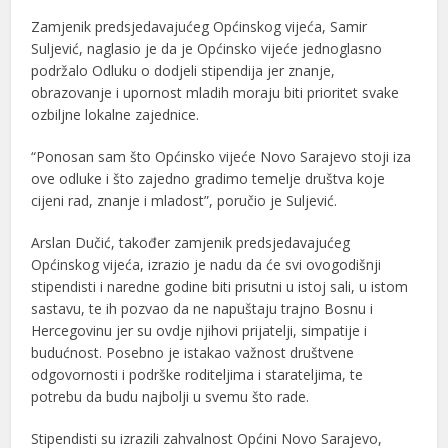
Zamjenik predsjedavajućeg Općinskog vijeća, Samir
Suljević, naglasio je da je Općinsko vijeće jednoglasno
podržalo Odluku o dodjeli stipendija jer znanje,
obrazovanje i upornost mladih moraju biti prioritet svake
ozbiljne lokalne zajednice.
“Ponosan sam što Općinsko vijeće Novo Sarajevo stoji iza
ove odluke i što zajedno gradimo temelje društva koje
cijeni rad, znanje i mladost”, poručio je Suljević.
Arslan Dučić, također zamjenik predsjedavajućeg
Općinskog vijeća, izrazio je nadu da će svi ovogodišnji
stipendisti i naredne godine biti prisutni u istoj sali, u istom
sastavu, te ih pozvao da ne napuštaju trajno Bosnu i
Hercegovinu jer su ovdje njihovi prijatelji, simpatije i
budućnost. Posebno je istakao važnost društvene
odgovornosti i podrške roditeljima i starateljima, te
potrebu da budu najbolji u svemu što rade.
Stipendisti su izrazili zahvalnost Općini Novo Sarajevo,