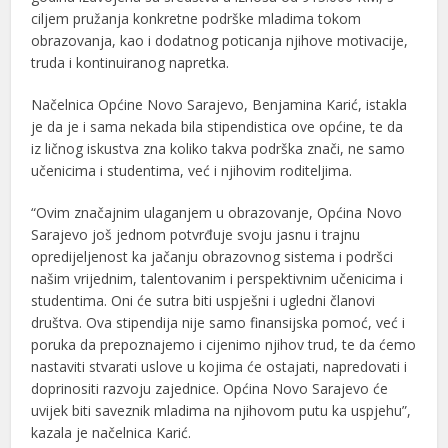
ciljem pružanja konkretne podrške mladima tokom
obrazovanja, kao i dodatnog poticanja njihove motivacije,
truda i kontinuiranog napretka.
Načelnica Općine Novo Sarajevo, Benjamina Karić, istakla
je da je i sama nekada bila stipendistica ove općine, te da
iz ličnog iskustva zna koliko takva podrška znači, ne samo
učenicima i studentima, već i njihovim roditeljima.
“Ovim značajnim ulaganjem u obrazovanje, Općina Novo
Sarajevo još jednom potvrđuje svoju jasnu i trajnu
opredijeljenost ka jačanju obrazovnog sistema i podršci
našim vrijednim, talentovanim i perspektivnim učenicima i
studentima. Oni će sutra biti uspješni i ugledni članovi
društva. Ova stipendija nije samo finansijska pomoć, već i
poruka da prepoznajemo i cijenimo njihov trud, te da ćemo
nastaviti stvarati uslove u kojima će ostajati, napredovati i
doprinositi razvoju zajednice. Općina Novo Sarajevo će
uvijek biti saveznik mladima na njihovom putu ka uspjehu”,
kazala je načelnica Karić.