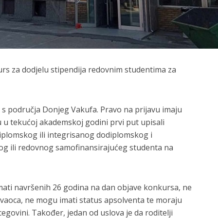
urs za dodjelu stipendija redovnim studentima za
 s područja Donjeg Vakufa. Pravo na prijavu imaju
u u tekućoj akademskoj godini prvi put upisali
plomskog ili integrisanog dodiplomskog i
og ili redovnog samofinansirajućeg studenta na
imati navršenih 26 godina na dan objave konkursa, ne
avaoca, ne mogu imati status apsolventa te moraju
cegovini. Također, jedan od uslova je da roditelji