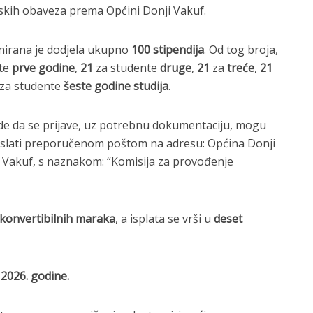
skih obaveza prema Općini Donji Vakuf.
nirana je dodjela ukupno
100 stipendija
. Od tog broja,
nte
prve godine
,
21
za studente
druge
,
21
za
treće
,
21
 za studente
šeste godine studija
.
de da se prijave, uz potrebnu dokumentaciju, mogu
 poslati preporučenom poštom na adresu: Općina Donji
 Vakuf, s naznakom: “Komisija za provođenje
konvertibilnih maraka
, a isplata se vrši u
deset
 2026. godine.