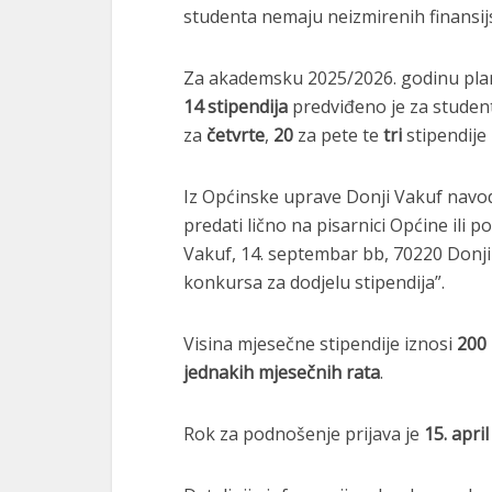
studenta nemaju neizmirenih finansij
Za akademsku 2025/2026. godinu pla
14 stipendija
predviđeno je za stude
za
četvrte
,
20
za pete te
tri
stipendije
Iz Općinske uprave Donji Vakuf navo
predati lično na pisarnici Općine ili
Vakuf, 14. septembar bb, 70220 Donji
konkursa za dodjelu stipendija”.
Visina mjesečne stipendije iznosi
200 
jednakih mjesečnih rata
.
Rok za podnošenje prijava je
15. april