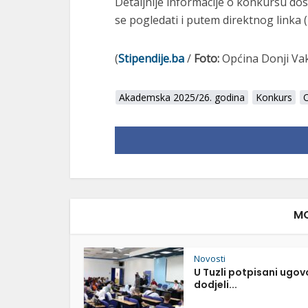
Detaljnije informacije o konkursu do
se pogledati i putem direktnog linka (
(
Stipendije.ba
/
Foto:
Općina Donji Va
Akademska 2025/26. godina
Konkurs
O
MO
Novosti
U Tuzli potpisani ugov
dodjeli...