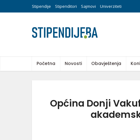
Stipendije
Stipenditori
Sajmovi
Univerziteti
Početna
Novosti
Obavještenja
Kon
Općina Donji Vakuf 
akademsko