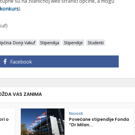
stupne su na zvaničnoj web stranici općine, a mogu
konkurs
).
kuf)
pćina Donji Vakuf
Stipendija
Stipendije
Studenti
Facebook
ŽDA VAS ZANIMA
Novosti
ori o
Povećane stipendije Fonda
“Dr Milan...