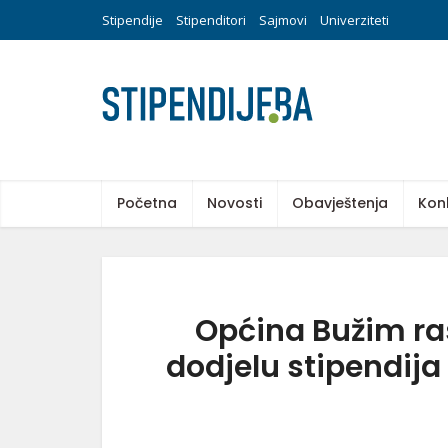
Stipendije
Stipenditori
Sajmovi
Univerziteti
Početna
Novosti
Obavještenja
Kon
Općina Bužim ra
dodjelu stipendij