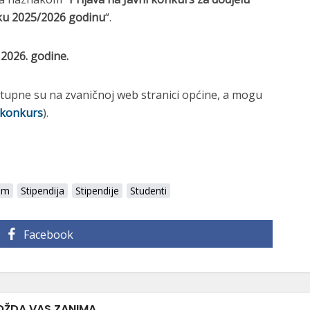
ku 2025/2026 godinu
“.
l 2026. godine.
stupne su na zvaničnoj web stranici općine, a mogu
konkurs
).
im
Stipendija
Stipendije
Studenti
Facebook
ŽDA VAS ZANIMA