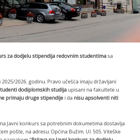
urs za dodjelu stipendija redovnim studentima
sa
 2025/2026. godinu. Pravo učešća imaju državljani
tudenti dodiplomskih studija
upisani na fakultete u
ne primaju druge stipendije
i da
nisu apsolventi niti
a na Javni konkurs sa potrebnim dokumetima dostavlja
utem pošte, na adresu: Općina Bužim. Ul. 505. Viteške
sa naznakom “
Prijava na Javni konkurs za dodjelu