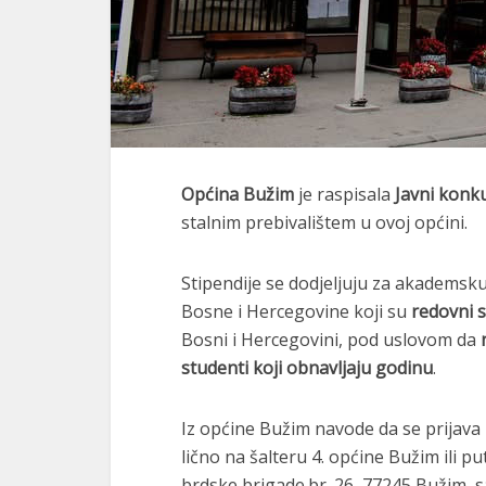
Općina Bužim
je raspisala
Javni konk
stalnim prebivalištem u ovoj općini.
Stipendije se dodjeljuju za akademsku
Bosne i Hercegovine koji su
redovni s
Bosni i Hercegovini, pod uslovom da
studenti koji obnavljaju godinu
.
Iz općine Bužim navode da se prijav
lično na šalteru 4. općine Bužim ili p
brdske brigade.br. 26, 77245 Bužim, 