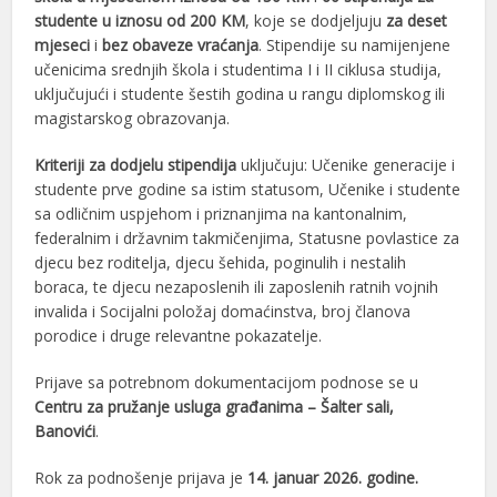
studente u iznosu od 200 KM
, koje se dodjeljuju
za deset
mjeseci
i
bez obaveze vraćanja
. Stipendije su namijenjene
učenicima srednjih škola i studentima I i II ciklusa studija,
uključujući i studente šestih godina u rangu diplomskog ili
magistarskog obrazovanja.
Kriteriji za dodjelu stipendija
uključuju: Učenike generacije i
studente prve godine sa istim statusom, Učenike i studente
sa odličnim uspjehom i priznanjima na kantonalnim,
federalnim i državnim takmičenjima, Statusne povlastice za
djecu bez roditelja, djecu šehida, poginulih i nestalih
boraca, te djecu nezaposlenih ili zaposlenih ratnih vojnih
invalida i Socijalni položaj domaćinstva, broj članova
porodice i druge relevantne pokazatelje.
Prijave sa potrebnom dokumentacijom podnose se u
Centru za pružanje usluga građanima – Šalter sali,
Banovići
.
Rok za podnošenje prijava je
14. januar 2026. godine.