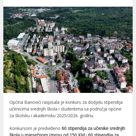
Općina Banovići raspisala je konkurs za dodjelu stipendija
učenicima srednjih škola i studentima sa područja općine
za školsku i akademsku 2025/2026. godinu.
Konkursom je predviđeno
60 stipendija za učenike srednjih
škola u mjesečnom iznosu od 150 KM
i
60 stipendija za