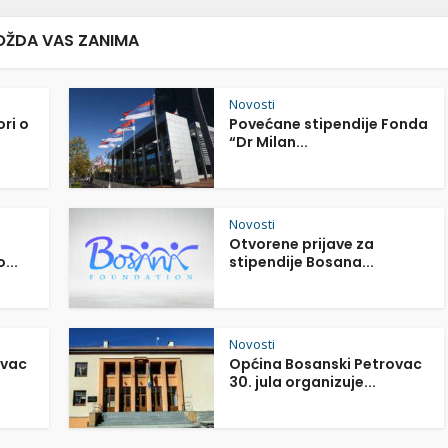
ŽDA VAS ZANIMA
Novosti
ori o
Povećane stipendije Fonda
“Dr Milan...
Novosti
Otvorene prijave za
...
stipendije Bosana...
Novosti
ovac
Općina Bosanski Petrovac
30. jula organizuje...