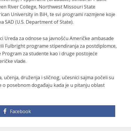
een River College, Northwest Missouri State
can University in BiH, te svi programi razmjene koje
va SAD (U.S. Department of State).
nici Ureda za odnose sa javnošću Američke ambasade
vili Fulbright programe stipendiranja za postdiplomce,
 Program za studente kao i druge postojeće
ričke vlade.
učenja, druženja i sličnog, učesnici sajma počeli su
di se o posebnom događaju kada je u pitanju oblast
Facebook