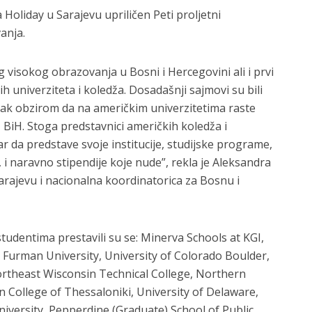
Holiday u Sarajevu upriličen Peti proljetni
anja.
 visokog obrazovanja u Bosni i Hercegovini ali i prvi
ih univerziteta i koledža. Dosadašnji sajmovi su bili
etak obzirom da na američkim univerzitetima raste
z BiH. Stoga predstavnici američkih koledža i
r da predstave svoje institucije, studijske programe,
, i naravno stipendije koje nude”, rekla je Aleksandra
arajevu i nacionalna koordinatorica za Bosnu i
udentima prestavili su se: Minerva Schools at KGI,
 Furman University, University of Colorado Boulder,
theast Wisconsin Technical College, Northern
an College of Thessaloniki, University of Delaware,
niversity, Pepperdine (Graduate) School of Public