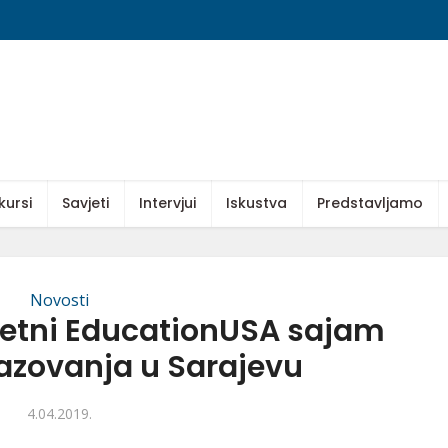
kursi
Savjeti
Intervjui
Iskustva
Predstavljamo
Novosti
ljetni EducationUSA sajam
azovanja u Sarajevu
4.04.2019.