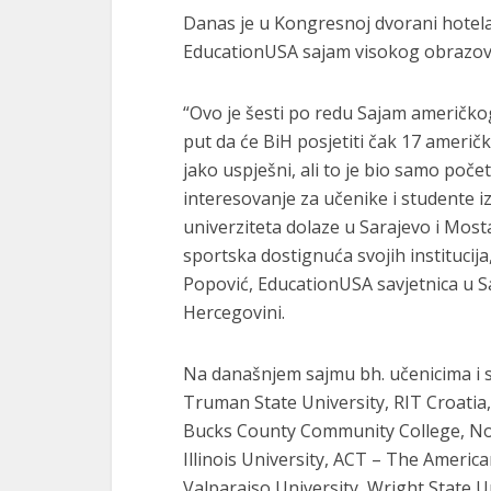
Danas je u Kongresnoj dvorani hotela 
EducationUSA sajam visokog obrazov
“Ovo je šesti po redu Sajam američkog
put da će BiH posjetiti čak 17 američk
jako uspješni, ali to je bio samo poč
interesovanje za učenike i studente i
univerziteta dolaze u Sarajevo i Mosta
sportska dostignuća svojih institucija
Popović, EducationUSA savjetnica u S
Hercegovini.
Na današnjem sajmu bh. učenicima i st
Truman State University, RIT Croatia,
Bucks County Community College, Nor
Illinois University, ACT – The Americ
Valparaiso University, Wright State U