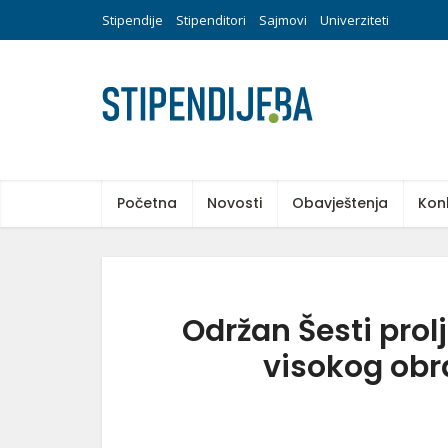
Stipendije
Stipenditori
Sajmovi
Univerziteti
Početna
Novosti
Obavještenja
Kon
Održan Šesti pro
visokog obr