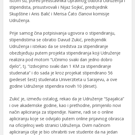
Istom su, pored predstavnika Upravnog odbora Udruženja i
stipendista, prisustvovali i Nijaz Sojkić, predsjednik
Skupštine i Anis Balić i Merisa Ćato članovi komisije
Udruženja.
Prije samog čina potpisivanja ugovora o stipendiranju,
stipendistima se obratio Davud Zukić, predsjendik
Udruženja i istekao da se sredstva za stipendiranje
obezbjeđuju putem projekta stipendiranja koji Udruženje
realizira pod motom “Učinimo svaki dan jedno dobro
djelo”, tj. “Izdvojimo svaki dan 1 KM za stipendiranje
studenata” i do sada je kroz projekat stipendirano 56
(pedeset šest) studenata Univerziteta u Sarajevu, a ove
godine Udruženje stipendira novih 10 (deset).
Zukić je, između ostalog, rekao da je Udruženje “Spajalica”
i ove akademske godine, kao i prethodne, primjenilo novi
način apliciranja za stipendije. Naime, radi se o online
apliciranju koje se odvijalo putem online prijavnog obrasca
na oficijelnoj web stranici Udruženja. Ovim načinom
apliciranja cilje je bio ohrabriti sve studente da na jedan