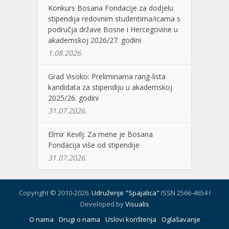
Konkurs Bosana Fondacije za dodjelu
stipendija redovnim studentima/icama s
područja države Bosne i Hercegovine u
akademskoj 2026/27. godini
1.08.2026.
Grad Visoko: Preliminarna rang-lista
kandidata za stipendiju u akademskoj
2025/26. godini
31.07.2026.
Elmir Kevilj: Za mene je Bosana
Fondacija više od stipendije
31.07.2026.
Copyright © 2010-2026.
Udruženje "Spajalica"
ISSN 2566-4654 I
Developed by
Visualis
O nama
Drugi o nama
Uslovi korištenja
Oglašavanje