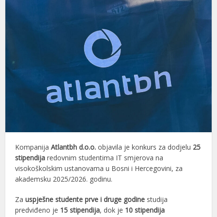
Kompanija
Atlantbh d.o.o.
objavila je konkurs za dodjelu
25
stipendija
redovnim studentima IT smjerova na
visokoškolskim ustanovama u Bosni i Hercegovini, za
akademsku 2025/2026. godinu.
Za
uspješne studente prve i druge godine
studija
predviđeno je
15 stipendija
, dok je
10 stipendija