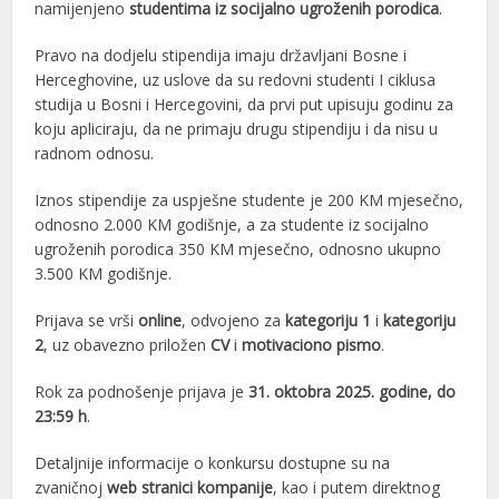
namijenjeno
studentima iz socijalno ugroženih porodica
.
Pravo na dodjelu stipendija imaju državljani Bosne i
Herceghovine, uz uslove da su redovni studenti I ciklusa
studija u Bosni i Hercegovini, da prvi put upisuju godinu za
koju apliciraju, da ne primaju drugu stipendiju i da nisu u
radnom odnosu.
Iznos stipendije za uspješne studente je 200 KM mjesečno,
odnosno 2.000 KM godišnje, a za studente iz socijalno
ugroženih porodica 350 KM mjesečno, odnosno ukupno
3.500 KM godišnje.
Prijava se vrši
online
, odvojeno za
kategoriju 1
i
kategoriju
2
, uz obavezno priložen
CV
i
motivaciono pismo
.
Rok za podnošenje prijava je
31. oktobra 2025. godine, do
23:59 h
.
Detaljnije informacije o konkursu dostupne su na
zvaničnoj
web stranici kompanije
, kao i putem direktnog