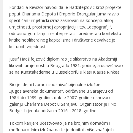
Fondacija Revizor navodi da je Hadžifejzović kroz projekte
poput Charlama Depota i Emporio Drangularijuma razvio
specifičan umjetnički izraz zasnovan na konceptualnoj
umjetnosti, prostornoj aproprijaciji i tzv. „depografiji“,
odnosno gomilanju i reinterpretaciji predmeta u kontekstu
kritike neoliberalnog kapitalizma i društvene devalvacije
kulturnih vrijednosti.
Jusuf Hadžifejzović
diplomirao je slikarstvo na Akademiji
likovnih umjetnosti u Beogradu 1981. godine, a usavršavao
se na Kunstakademie u Düsseldorfu u klasi Klausa Rinkea.
Bio je idejni tvorac i suosnivač bijenalne izložbe
„Jugoslavenska dokumenta“, održavane u Sarajevu od
1984. do 1989. godine, dok je 2007. godine osnovao
galeriju Charlama Depot u Sarajevu. Organizator je i No
Budget bijenala održanih 2016. i 2018. godine.
Tokom karijere učestvovao je na brojnim domaćim i
međunarodnim izložbama te je dobitnik više značajnih