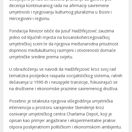
decenija kontinuiranog rada na afirmaciji savremene
umjetnosti i njegovanju kulturnog pluralizma u Bosni i
Hercegovini i regionu.
Fondacija Revizor ističe da
Jusuf Hadžifejzović
zauzima
jedno od ključnih mjesta na bosanskohercegovačkoj
umjetničkoj sceni te da njegova međunarodna prisutnost
doprinosi međukulturnoj razmjeni i otvorenosti domaće
umjetničke sredine prema svijetu.
U obrazloženju se navodi da Hadžifejzović kroz svoj rad
tematizira posljedice raspada socijalističkog sistema, ratnih
dešavanja iz 1990-ih i neuspjele tranzicije, fokusirajući se
na društvene i ekonomske praznine savremenog društva.
Posebno je istaknuta njegova višegodišnja umjetnička
intervencija u prostoru sarajevske Skenderije kroz
osnivanje umjetničkog centra Charlama Depot, koji je
opisan kao primjer angažirane i eksperimentalne prakse
otpora poslijeratnom političkom i ekonomskom ambijentu.