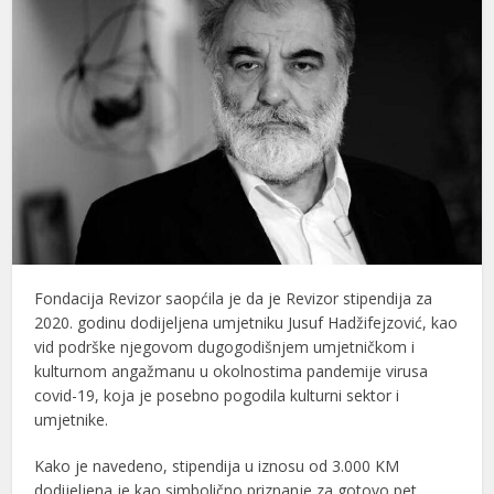
Fondacija Revizor saopćila je da je Revizor stipendija za
2020. godinu dodijeljena umjetniku
Jusuf Hadžifejzović
, kao
vid podrške njegovom dugogodišnjem umjetničkom i
kulturnom angažmanu u okolnostima pandemije virusa
covid-19, koja je posebno pogodila kulturni sektor i
umjetnike.
Kako je navedeno, stipendija u iznosu od 3.000 KM
dodijeljena je kao simbolično priznanje za gotovo pet