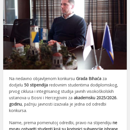
Na nedavno objavljenom konkursu
Grada Bihaća
za
dodjelu
50 stipendija
redovnim studentima dodiplomskog,
prvog ciklusa i integrisanog studija javnih visokoškolskih
ustanova u Bosni i Hercegovini za
akademsku 2025/2026.
godinu
, pažnju javnosti izazvala je jedna od odredbi
konkursa.
Naime, prema pomenutoj odredbi, pravo na stipendiju
ne
mogu ostvariti studenti koji su korisnici subvencije ishrane