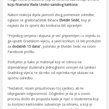
koju finansira Vlada Unsko-sanskog kantona
.
Nakon reakcija dijela javnosti zbog pomenute odredbe,
oglasio se gradonačelnik Bihaća
Elvedin Sedić
, koji je
najavio da će sporni dio konkursa biti ispravljen.
“Prijedlog izmjena i dopuna je već pripremljen i u srijedu ću
ga uputiti Gradskom vijeću, a javni konkurs će biti produžen
za
dodatnih 15 dana
“, potvrdio je Elvedin Sedić na svom
Facebook profilu.
Podsjetio je kako je materijal koji se odnosi na
stipendiranje studenata jednoglasno usvojen na sjednici
Gradskog vijeća, te da niko od vijećnika nije ukazao na
spornu odredbu.
“Nažalost, nisam prisustvovao toj sjednici, ali ne
izbjegavam odgovornost. Očigledno je da je u ovom
procesu došlo do propusta kada je riječ o studentima koji
su korisnici kantonalne subvencije za ishranu, a koji je