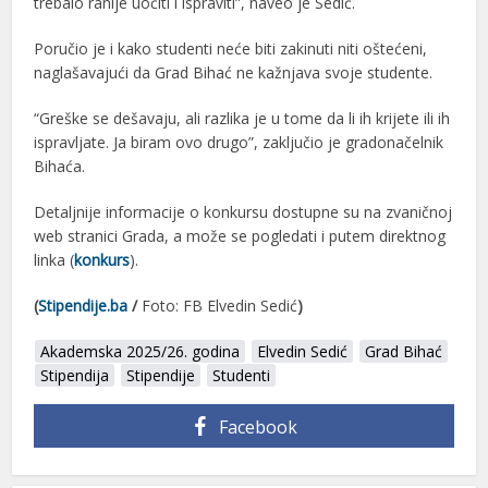
trebalo ranije uočiti i ispraviti”, naveo je Sedić.
Poručio je i kako studenti neće biti zakinuti niti oštećeni,
naglašavajući da Grad Bihać ne kažnjava svoje studente.
“Greške se dešavaju, ali razlika je u tome da li ih krijete ili ih
ispravljate. Ja biram ovo drugo”, zaključio je gradonačelnik
Bihaća.
Detaljnije informacije o konkursu dostupne su na zvaničnoj
web stranici Grada, a može se pogledati i putem direktnog
linka (
konkurs
).
(
Stipendije.ba
/
Foto: FB Elvedin Sedić
)
Akademska 2025/26. godina
Elvedin Sedić
Grad Bihać
Stipendija
Stipendije
Studenti
Facebook