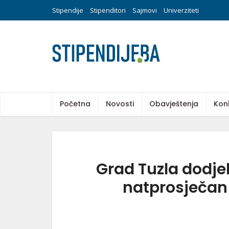
Stipendije
Stipenditori
Sajmovi
Univerziteti
Početna
Novosti
Obavještenja
Kon
Grad Tuzla dodje
natprosječan 