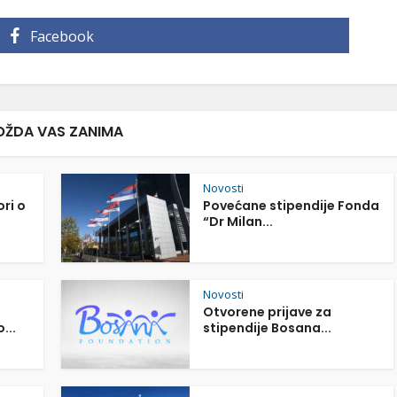
Facebook
ŽDA VAS ZANIMA
Novosti
ori o
Povećane stipendije Fonda
“Dr Milan...
Novosti
Otvorene prijave za
...
stipendije Bosana...