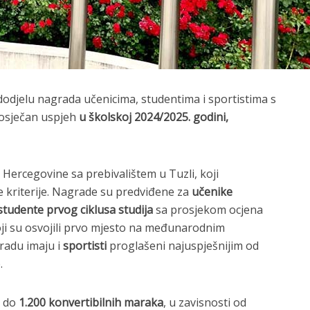
 dodjelu nagrada učenicima, studentima i sportistima s
prosječan uspjeh
u školskoj 2024/2025. godini,
 Hercegovine sa prebivalištem u Tuzli, koji
 kriterije. Nagrade su predviđene za
učenike
studente prvog ciklusa studija
sa prosjekom ocjena
ji su osvojili prvo mjesto na međunarodnim
radu imaju i
sportisti
proglašeni najuspješnijim od
.
e do
1.200 konvertibilnih maraka
, u zavisnosti od