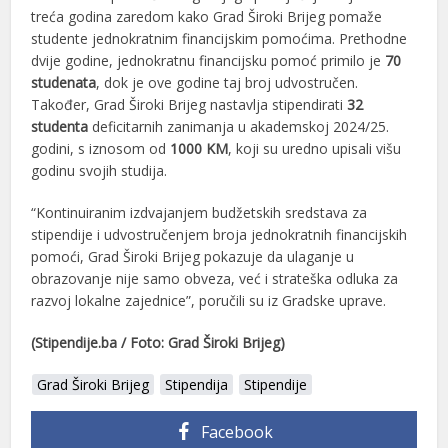
treća godina zaredom kako Grad Široki Brijeg pomaže
studente jednokratnim financijskim pomoćima. Prethodne
dvije godine, jednokratnu financijsku pomoć primilo je
70
studenata
, dok je ove godine taj broj udvostručen.
Također, Grad Široki Brijeg nastavlja stipendirati
32
studenta
deficitarnih zanimanja u akademskoj 2024/25.
godini, s iznosom od
1000 KM
, koji su uredno upisali višu
godinu svojih studija.
“Kontinuiranim izdvajanjem budžetskih sredstava za
stipendije i udvostručenjem broja jednokratnih financijskih
pomoći, Grad Široki Brijeg pokazuje da ulaganje u
obrazovanje nije samo obveza, već i strateška odluka za
razvoj lokalne zajednice”, poručili su iz Gradske uprave.
(Stipendije.ba / Foto: Grad Široki Brijeg)
Grad Široki Brijeg
Stipendija
Stipendije
Facebook