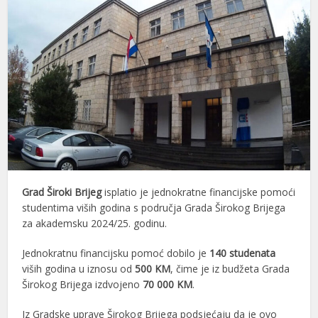
Grad Široki Brijeg
isplatio je jednokratne financijske pomoći
studentima viših godina s područja Grada Širokog Brijega
za akademsku 2024/25. godinu.
Jednokratnu financijsku pomoć dobilo je
140 studenata
viših godina u iznosu od
500 KM
, čime je iz budžeta Grada
Širokog Brijega izdvojeno
70 000 KM
.
Iz Gradske uprave Širokog Brijega podsjećaju da je ovo