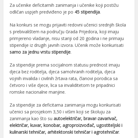
Za učenike deficitarnih zanimanja i učenike koji postižu
odličan uspjeh predviđeno je po
45 stipendija
.
Na konkurs se mogu prijaviti redovni učenici srednjih škola
s prebivalištem na području Grada Prijedora, koji imaju
primjereno vladanje, nisu stariji od 20 godina i ne primaju
stipendije iz drugih javnih izvora. Učenik može konkurisati
samo za jednu vrstu stipendije
.
Za stipendije prema socijalnom statusu prednost imaju
djeca bez roditelja, djeca samohranih roditelja, djeca
vojnih invalida i civilnih žrtava rata, članovi porodica sa
četvoro i više djece, lica sa invaliditetom te pripadnici
romske nacionalne manjine.
Za stipendije za deficitarna zanimanja mogu konkurisati
učenici sa prosjekom 3,50 i višim koji se školuju za
zanimanja kao što su
autoelektričar, bravar-zavarivač,
električar, kuvar, konobar, agroproizvođač, ugostiteljski i
kulinarski tehničar, arhitektonski tehničar i agrotehničar
.