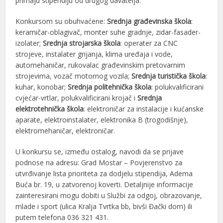
primaju stipendiju od drugog davatelja.
Konkursom su obuhvaćene:
Srednja građevinska škola
:
keramičar-oblagivač, monter suhe gradnje, zidar-fasader-
izolater;
Srednja strojarska škola
: operater za CNC
strojeve, instalater grijanja, klima uređaja i vode,
automehaničar, rukovalac građevinskim pretovarnim
strojevima, vozač motornog vozila;
Srednja turistička škola
:
kuhar, konobar;
Srednja politehnička škola
: polukvalificirani
cvjećar-vrtlar, polukvalificirani krojač i
Srednja
elektrotehnička škola
: elektroničar za instalacije i kućanske
aparate, elektroinstalater, elektronika B (trogodišnje),
elektromehaničar, elektroničar.
U konkursu se, između ostalog, navodi da se prijave
podnose na adresu: Grad Mostar – Povjerenstvo za
utvrđivanje lista prioriteta za dodjelu stipendija, Adema
Buća br. 19, u zatvorenoj koverti. Detaljnije informacije
zainteresirani mogu dobiti u Službi za odgoj, obrazovanje,
mlade i sport (ulica Kralja Tvrtka bb, bivši Đački dom) ili
putem telefona 036 321 431.