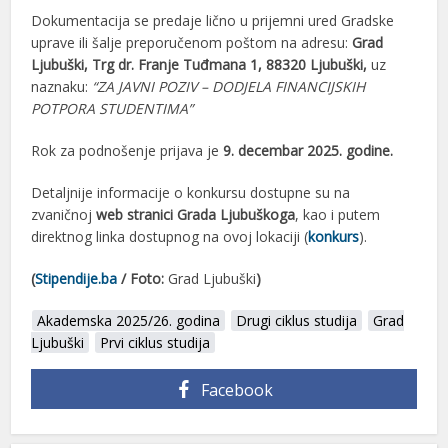
Dokumentacija se predaje lično u prijemni ured Gradske
uprave ili šalje preporučenom poštom na adresu:
Grad
Ljubuški, Trg dr. Franje Tuđmana 1, 88320 Ljubuški,
uz
naznaku:
“ZA JAVNI POZIV – DODJELA FINANCIJSKIH
POTPORA STUDENTIMA”
Rok za podnošenje prijava je
9. decembar 2025. godine.
Detaljnije informacije o konkursu dostupne su na
zvaničnoj
web stranici Grada Ljubuškoga
, kao i putem
direktnog linka dostupnog na ovoj lokaciji (
konkurs
).
(
Stipendije.ba
/ Foto:
Grad Ljubuški
)
Akademska 2025/26. godina
Drugi ciklus studija
Grad
Ljubuški
Prvi ciklus studija
Facebook