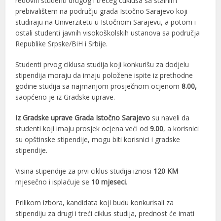
redovni studenti drugog i trećeg cuklusa sa stalnim
prebivalištem na području grada Istočno Sarajevo koji
studiraju na Univerzitetu u Istočnom Sarajevu, a potom i
ostali studenti javnih visokoškolskih ustanova sa područja
Republike Srpske/BiH i Srbije.
Studenti prvog ciklusa studija koji konkurišu za dodjelu
stipendija moraju da imaju položene ispite iz prethodne
godine studija sa najmanjom prosječnom ocjenom
8.00,
saopćeno je iz Gradske uprave.
I
z Gradske uprave Grada
Istočno Sarajevo
su naveli da
studenti koji imaju prosjek ocjena veći od
9.00
, a korisnici
su opštinske stipendije, mogu biti korisnici i gradske
stipendije.
Visina stipendije za prvi ciklus studija iznosi
120 KM
mjesečno i isplaćuje se
10 mjeseci
.
Prilikom izbora, kandidata koji budu konkurisali za
stipendiju za drugi i treći ciklus studija, prednost će imati