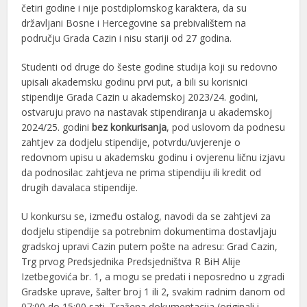
četiri godine i nije postdiplomskog karaktera, da su
državljani Bosne i Hercegovine sa prebivalištem na
području Grada Cazin i nisu stariji od 27 godina.
Studenti od druge do šeste godine studija koji su redovno
upisali akademsku godinu prvi put, a bili su korisnici
stipendije Grada Cazin u akademskoj 2023/24. godini,
ostvaruju pravo na nastavak stipendiranja u akademskoj
2024/25. godini
bez konkurisanja
, pod uslovom da podnesu
zahtjev za dodjelu stipendije, potvrdu/uvjerenje o
redovnom upisu u akademsku godinu i ovjerenu ličnu izjavu
da podnosilac zahtjeva ne prima stipendiju ili kredit od
drugih davalaca stipendije.
U konkursu se, između ostalog, navodi da se zahtjevi za
dodjelu stipendije sa potrebnim dokumentima dostavljaju
gradskoj upravi Cazin putem pošte na adresu: Grad Cazin,
Trg prvog Predsjednika Predsjedništva R BiH Alije
Izetbegovića br. 1, a mogu se predati i neposredno u zgradi
Gradske uprave, šalter broj 1 ili 2, svakim radnim danom od
07:00 do 15:00 sati. Tražena dokumentacija (originali i