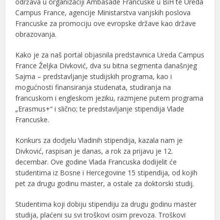
održava u organizaciji Ambasade Francuske u BiH te Ureda
Campus France, agencije Ministarstva vanjskih poslova
Francuske za promociju ove evropske države kao države
obrazovanja.
Kako je za naš portal objasnila predstavnica Ureda Campus
France Željka Divković, dva su bitna segmenta današnjeg
Sajma – predstavljanje studijskih programa, kao i
mogućnosti finansiranja studenata, studiranja na
francuskom i engleskom jeziku, razmjene putem programa
„Erasmus+“ i slično; te predstavljanje stipendija Vlade
Francuske.
Konkurs za dodjelu Vladinih stipendija, kazala nam je
Divković, raspisan je danas, a rok za prijavu je 12.
decembar. Ove godine Vlada Francuska dodijelit će
studentima iz Bosne i Hercegovine 15 stipendija, od kojih
pet za drugu godinu master, a ostale za doktorski studij.
Studentima koji dobiju stipendiju za drugu godinu master
studija, plaćeni su svi troškovi osim prevoza. Troškovi