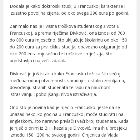
Dodala je kako doktroski studij u Francuskoj karakteriše i
izuzetno povoljna cijena, od oko svega 390 eura po godini.
Zanimalo nas je i visina troškova studentskog života u
Francuskoj, a prema riječima Divković, ona iznosi od 700
do 800 eura mjesečno, što uključuje školarinu od oko 150
do 200 eura za prvi ciklus studija, obavezno osiguranje od
oko 200 eura mjesečno te troškove smještaja, što
predstavlja i najveći izdatak.
Divković je još istakla kako Francuska teži ka što većoj
međunarodnoj otvorenosti, saradnji s ostalim zemljama,
dovođenju stranih studenata te radu na naučnom
istraživanju i poboljšanju nivoa istraživanja.
Ono što je novina kad je riječ o Francuskoj jeste da se
unazad nekoliko godina u Francuskoj može studirati i na
engleskom, što naravno privlači i veći broj studenata. Kada
je riječ o onim iz BiH, kazala je Divković, ima ih u prosjeku
između 150 i 200 na svakog godini. Činjenica da Vlada