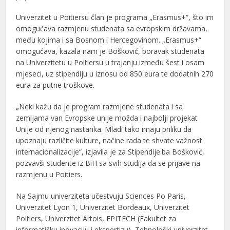
Univerzitet u Poitiersu član je programa „Erasmus+“, što im
omogućava razmjenu studenata sa evropskim državama,
među kojima i sa Bosnom i Hercegovinom. „Erasmus+“
omogućava, kazala nam je Bošković, boravak studenata
na Univerzitetu u Poitiersu u trajanju između šest i osam
mjeseci, uz stipendiju u iznosu od 850 eura te dodatnih 270
eura za putne troškove.
„Neki kažu da je program razmjene studenata i sa
zemljama van Evropske unije možda i najbolji projekat
Unije od njenog nastanka. Mladi tako imaju priliku da
upoznaju različite kulture, načine rada te shvate važnost
internacionalizacije“, izjavila je za Stipendije.ba Bošković,
pozvavši studente iz BiH sa svih studija da se prijave na
razmjenu u Poitiers.
Na Sajmu univerziteta učestvuju Sciences Po Paris,
Univerzitet Lyon 1, Univerzitet Bordeaux, Univerzitet
Poitiers, Univerzitet Artois, EPITECH (Fakultet za
informatičku inovaciju i ekspertizu), Tehnološki univerzitet