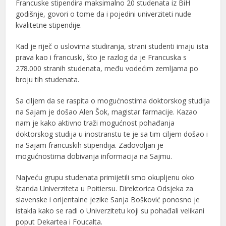
Francuske stipendira maksimalno 20 studenata iz BiH
godišnje, govori o tome da i pojedini univerziteti nude
kvalitetne stipendije.
Kad je riječ o uslovima studiranja, strani studenti imaju ista
prava kao i francuski, što je razlog da je Francuska s
278.000 stranih studenata, među vodećim zemljama po
broju tih studenata.
Sa ciljem da se raspita o mogućnostima doktorskog studija
na Sajam je došao Alen Šok, magistar farmacije. Kazao
nam je kako aktivno traži mogućnost pohađanja
doktorskog studija u inostranstu te je sa tim ciljem došao i
na Sajam francuskih stipendija. Zadovoljan je
mogućnostima dobivanja informacija na Sajmu.
Najveću grupu studenata primijetili smo okupljenu oko
štanda Univerziteta u Poitiersu. Direktorica Odsjeka za
slavenske i orijentalne jezike Sanja Bošković ponosno je
istakla kako se radi o Univerzitetu koji su pohađali velikani
poput Dekartea i Foucalta.