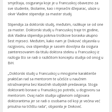
smještaja, osiguranja koje je u Francuskoj obavezno za
sve studente, školarine, kao i mjesečni džeparac, ulaze u
okvir Vladine stipendije za master studij.
Stipendija za doktorski studij, međutim, razlikuje se od one
za master. Doktorski studij u Francuskoj traje tri godine,
dok Vladina stipendija pokriva troškove boravka ukupno
šest mjeseci. Međutim, kako nam je Divković objasnila u
razgovoru, ova stipendija je sasvim dovoljna da osigura
zainteresovanim da titulu doktora steknu u Francuskoj iz
razloga što se radi o različitom konceptu studija od onog u
BiH.
„Doktorski studij u Francuskoj u mnogome karakteriše
praktičan rad sa mentorom te učešće u naučnim
istraživanjima bez klasičnih studijskih predavanja. Stoga
doktoranti borave u Franuskoj po potrebi, u dogovoru sa
mentorom. Ovaj način studija uglavnom odgovara
doktorantima jer se radi o osobama od koji je većina već
prisutna na tržištu rada“, objasnila je Divković.