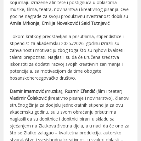
koji imaju izražene afinitete i postignuća u oblastima
muzike, filma, teatra, novinarstva i kreativnog pisanja. Ove
godine nagrade za svoju produktivnu svestranost dobili su
Amila Mrkonja, Emilija Novaković i Said Tutnjević
.
Tokom kratkog predstavljanja prisutnima, stipendistice i
stipendist za akademsku 2025./2026. godinu izrazili su
zahvalnost i motivaciju zbog toga što su njihovi kvaliteti i
talenti prepoznati. Naglasili su da će uručena sredstva
iskoristiti za dodatni razvoj svojih kreativnih zanimanja i
potencijala, sa motivacijom da time obogate
bosanskohercegovačko društvo.
Damir Imamović
(muzika),
Rusmir Efendić
(film i teatar) i
Vladimir Čolaković
(kreativno pisanje i novinarstvo), članovi
stručnog žirija za dodjelu jednokratnih stipendija za ovu
akademsku godinu, su u svom obraćanju prisutnima
naglasili da su dobitnice i dobitnici birani u skladu sa
sjećanjem na Zlatkova životna djela, a u nadi da će ono za
što se Zlatko zalagao – kvalitetna produkcija, autorsko
stvaralaštvo i svrsishodna kreativnost u svakoj oblasti –