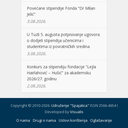
Povećane stipendije Fonda “Dr Milan
Jelić”
3.08.2026.
U Tuzli 5. augusta potpisivanje ugovora
o dodjeli stipendija učenicima i
studentima iz povratničkih sredina
3.08.2026.
Konkurs za stipendiju fondacije “Lejla
Hairlahović – Hušić” za akademsku
2026/27. godinu
2.08.2026.
Copyright © 2010-2026.
Udruženje "Spajalica"
ISSN 2566-4654 I
Developed by
Visualis
O nama
Drugi o nama
Uslovi korištenja
Oglašavanje