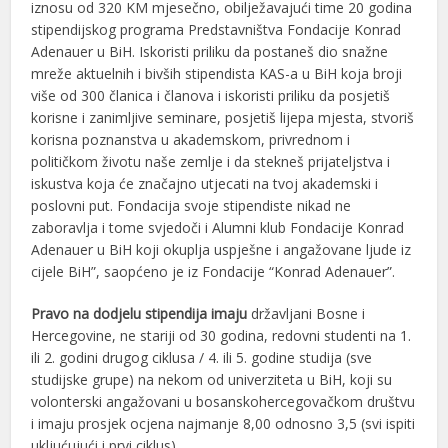
iznosu od 320 KM mjesečno, obilježavajući time 20 godina
stipendijskog programa Predstavništva Fondacije Konrad
Adenauer u BiH. Iskoristi priliku da postaneš dio snažne
mreže aktuelnih i bivših stipendista KAS-a u BiH koja broji
više od 300 članica i članova i iskoristi priliku da posjetiš
korisne i zanimljive seminare, posjetiš lijepa mjesta, stvoriš
korisna poznanstva u akademskom, privrednom i
političkom životu naše zemlje i da stekneš prijateljstva i
iskustva koja će značajno utjecati na tvoj akademski i
poslovni put. Fondacija svoje stipendiste nikad ne
zaboravlja i tome svjedoči i Alumni klub Fondacije Konrad
Adenauer u BiH koji okuplja uspješne i angažovane ljude iz
cijele BiH”, saopćeno je iz Fondacije “Konrad Adenauer”.
Pravo na dodjelu stipendija imaju
državljani Bosne i
Hercegovine, ne stariji od 30 godina, redovni studenti na 1.
ili 2. godini drugog ciklusa / 4. ili 5. godine studija (sve
studijske grupe) na nekom od univerziteta u BiH, koji su
volonterski angažovani u bosanskohercegovačkom društvu
i imaju prosjek ocjena najmanje 8,00 odnosno 3,5 (svi ispiti
ukljućujući i prvi ciklus).