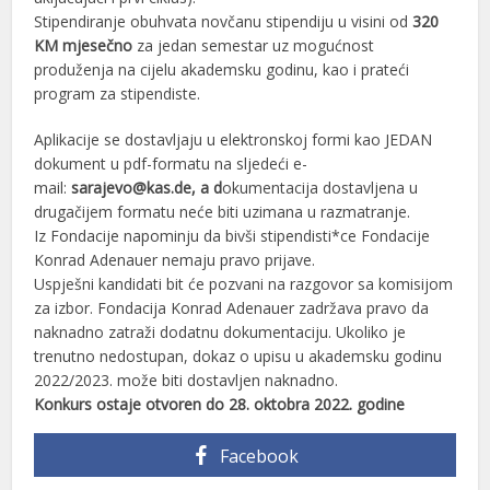
Stipendiranje obuhvata novčanu stipendiju u visini od
320
KM mjesečno
za jedan semestar uz mogućnost
produženja na cijelu akademsku godinu, kao i prateći
program za stipendiste.
Aplikacije se dostavljaju u elektronskoj formi kao JEDAN
dokument u pdf-formatu na sljedeći e-
mail:
sarajevo@kas.de, a d
okumentacija dostavljena u
drugačijem formatu neće biti uzimana u razmatranje.
Iz Fondacije napominju da bivši stipendisti*ce Fondacije
Konrad Adenauer nemaju pravo prijave.
Uspješni kandidati bit će pozvani na razgovor sa komisijom
za izbor. Fondacija Konrad Adenauer zadržava pravo da
naknadno zatraži dodatnu dokumentaciju. Ukoliko je
trenutno nedostupan, dokaz o upisu u akademsku godinu
2022/2023. može biti dostavljen naknadno.
Konkurs ostaje otvoren do 28. oktobra 2022. godine
Facebook