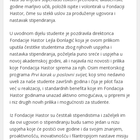
godine marljivo učili, položili ispite i volontirali u Fondaciji
Hastor, čime su stekli uslov za produženje ugovora i
nastavak stipendiranja.
U uvodnom dijelu studente je pozdravila direktorica
Fondacije Hastor Lejla Đonlagić koja je ovom prilikom
uputila čestitke studentima zbog njihovih uspjeha i
nastavka stipendiranja, poželjela puno sreće i uspjeha u
novoj akademskoj godini, ali i najavila niz novosti i prilika
koje Fondacija Hastor sprema za njih. Osim mentorskog
programa
Prvi korak u poslovni svijet
, koji smo nedavno
uveli za naše studente završnih godina i čija je pilot faza
već u realizaciji, i standardnih benefita koje im Fondacija
Hastor godinama unazad aktivno omogućava, u pripremi je
i niz drugih novih prilika i mogućnosti za studente.
Iz Fondacije Hastor su čestitali stipendistima i zaželjeli im
da ovi ugovori o stipendiranju budu samo jedan u nizu
uspjeha koje će postići ove godine i da svojim znanjem,
proaktivnošću, inovativnošću i filantropijom nastave misiju