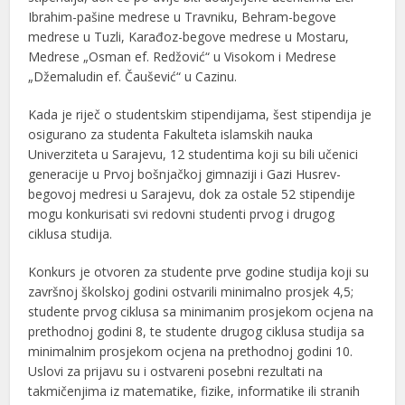
Ibrahim-pašine medrese u Travniku, Behram-begove
medrese u Tuzli, Karađoz-begove medrese u Mostaru,
Medrese „Osman ef. Redžović“ u Visokom i Medrese
„Džemaludin ef. Čaušević“ u Cazinu.
Kada je riječ o studentskim stipendijama, šest stipendija je
osigurano za studenta Fakulteta islamskih nauka
Univerziteta u Sarajevu, 12 studentima koji su bili učenici
generacije u Prvoj bošnjačkoj gimnaziji i Gazi Husrev-
begovoj medresi u Sarajevu, dok za ostale 52 stipendije
mogu konkurisati svi redovni studenti prvog i drugog
ciklusa studija.
Konkurs je otvoren za studente prve godine studija koji su
završnoj školskoj godini ostvarili minimalno prosjek 4,5;
studente prvog ciklusa sa minimanim prosjekom ocjena na
prethodnoj godini 8, te studente drugog ciklusa studija sa
minimalnim prosjekom ocjena na prethodnoj godini 10.
Uslovi za prijavu su i ostvareni posebni rezultati na
takmičenjima iz matematike, fizike, informatike ili stranih