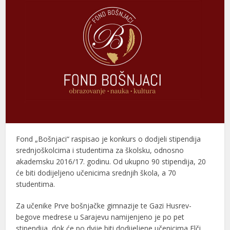
Fond „Bošnjaci“ raspisao je konkurs o dodjeli stipendija
srednjoškolcima i studentima za školsku, odnosno
akademsku 2016/17. godinu. Od ukupno 90 stipendija, 20
će biti dodijeljeno učenicima srednjih škola, a 70
studentima.
Za učenike Prve bošnjačke gimnazije te Gazi Husrev-
begove medrese u Sarajevu namijenjeno je po pet
stipendija, dok će po dvije biti dodijeljene učenicima Elči