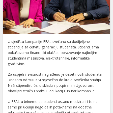
U sjedištu kompanije FEAL svečano su dodijeljene
stipendije za četvrtu generaciju studenata. Stipendijama
pokušavamo financijski olakšati obrazovanje najboljim
studentima mašinstva, elektrotehnike, informatike i
građevine.
Za uspjeh i izvrsnost nagrađeno je deset novih studenata
iznosom od 500 KM mjesečno do kraja završetka studija.
Naši stipendisti će, u skladu s potpisanim Ugovorom,
obavljati stručnu praksu i edukaciju unutar kompanije.
U FEAL-u brinemo da studenti ostanu motivirani i to ne
samo pri učenju nego da ih potaknemo na dodatne
edukacije i usavršavanja u području njihovih interesa.